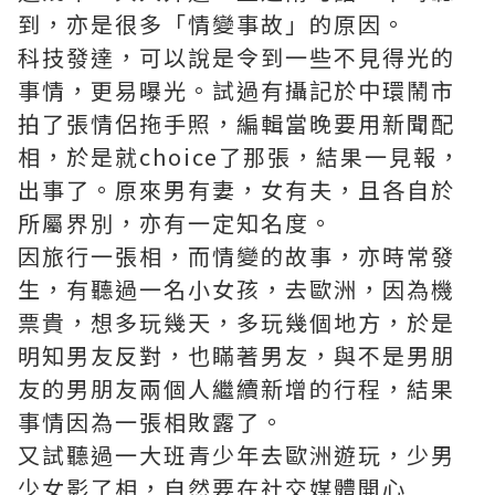
到，亦是很多「情變事故」的原因。
科技發達，可以說是令到一些不見得光的
事情，更易曝光。試過有攝記於中環鬧市
拍了張情侶拖手照，編輯當晚要用新聞配
相，於是就choice了那張，結果一見報，
出事了。原來男有妻，女有夫，且各自於
所屬界別，亦有一定知名度。
因旅行一張相，而情變的故事，亦時常發
生，有聽過一名小女孩，去歐洲，因為機
票貴，想多玩幾天，多玩幾個地方，於是
明知男友反對，也瞞著男友，與不是男朋
友的男朋友兩個人繼續新增的行程，結果
事情因為一張相敗露了。
又試聽過一大班青少年去歐洲遊玩，少男
少女影了相，自然要在社交媒體開心