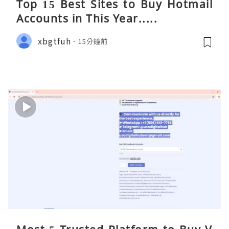
Top 15 Best Sites to Buy Hotmail
Accounts in This Year.....
xbgtfuh
15分鐘前