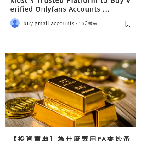
Most 5 Trusted Platform to Buy V
erified Onlyfans Accounts ...
buy gmail accounts
16分鐘前
【投資寶典】為什麼要用EA來炒黃