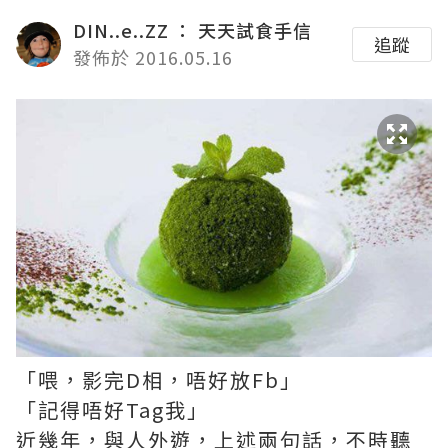
DIN..e..ZZ ： 天天試食手信
追蹤
發佈於 2016.05.16
「喂，影完D相，唔好放Fb」
「記得唔好Tag我」
近幾年，與人外遊，上述兩句話，不時聽