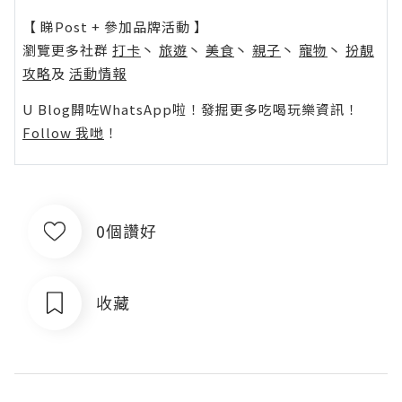
【 睇Post + 參加品牌活動 】
瀏覽更多社群
打卡
丶
旅遊
丶
美食
丶
親子
丶
寵物
丶
扮靚
攻略
及
活動情報
U Blog開咗WhatsApp啦！發掘更多吃喝玩樂資訊！
Follow 我哋
！
0個讚好
收藏