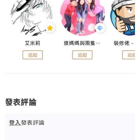
點滴
艾米莉
儍媽媽與兩隻小魔怪之家
追蹤
追蹤
追蹤
發表評論
登入
發表評論