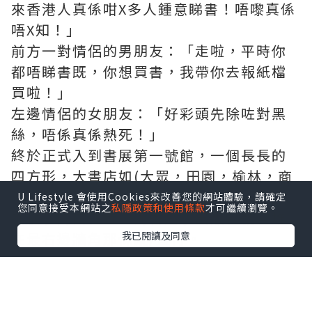
來香港人真係咁X多人鍾意睇書！唔嚟真係
唔X知！」
前方一對情侶的男朋友：「走啦，平時你
都唔睇書既，你想買書，我帶你去報紙檔
買啦！」
左邊情侶的女朋友：「好彩頭先除咗對黑
絲，唔係真係熱死！」
終於正式入到書展第一號館，一個長長的
四方形，大書店如(大眾，田園，榆林，商
務，三聯)及傳媒如(明報，信報，及晴報)
U Lifestyle 會使用Cookies來改善您的網站體驗，請確定
您同意接受本網站之
私隱政策和使用條款
才可繼續瀏覽。
都佔了門口位置。而香港小出版社就全堆
我已閱讀及同意
在最右邊牆角那條縱/直行。
這些小出版社賣的，都是一些本土題材的
作品，或網上年青紅人寫的各類神怪/江湖
小說，或美少女寫的愛情散文，又或各行