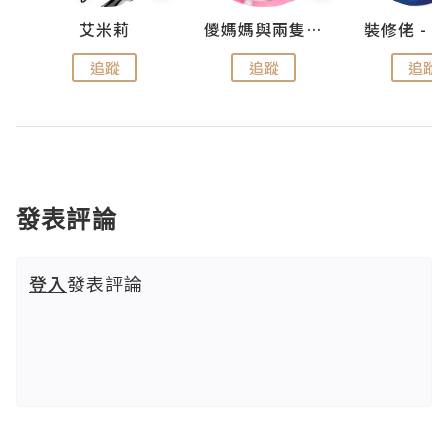
點滴
艾米莉
儍媽媽與兩隻小魔怪之家
追蹤
追蹤
追蹤
發表評論
登入
發表評論