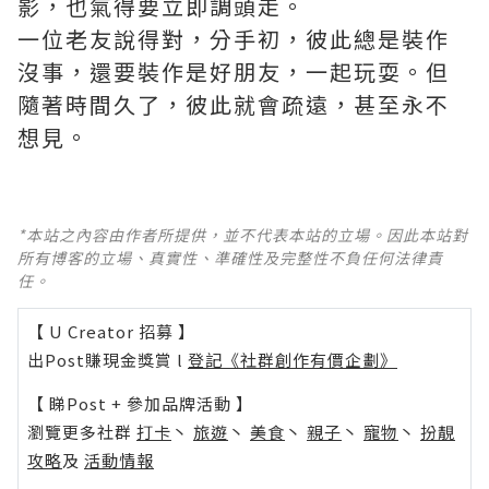
影，也氣得要立即調頭走。
一位老友說得對，分手初，彼此總是裝作
沒事，還要裝作是好朋友，一起玩耍。但
隨著時間久了，彼此就會疏遠，甚至永不
想見。
*本站之內容由作者所提供，並不代表本站的立場。因此本站對
所有博客的立場、真實性、準確性及完整性不負任何法律責
任。
【 U Creator 招募 】
出Post賺現金獎賞 l
登記《社群創作有價企劃》
【 睇Post + 參加品牌活動 】
瀏覽更多社群
打卡
丶
旅遊
丶
美食
丶
親子
丶
寵物
丶
扮靚
攻略
及
活動情報