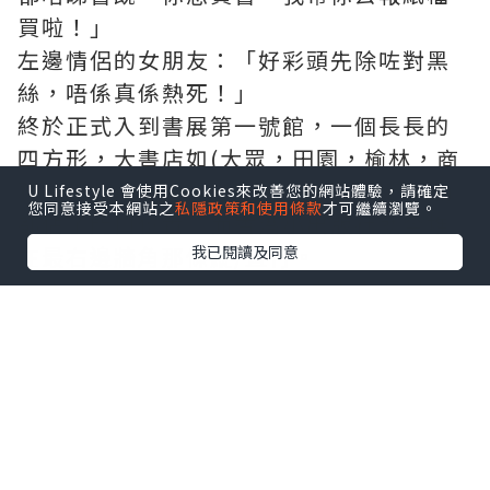
買啦！」
左邊情侶的女朋友：「好彩頭先除咗對黑
絲，唔係真係熱死！」
終於正式入到書展第一號館，一個長長的
四方形，大書店如(大眾，田園，榆林，商
務，三聯)及傳媒如(明報，信報，及晴報)
U Lifestyle 會使用Cookies來改善您的網站體驗，請確定
您同意接受本網站之
私隱政策和使用條款
才可繼續瀏覽。
都佔了門口位置。而香港小出版社就全堆
我已閱讀及同意
在最右邊牆角那條縱/直行。
這些小出版社賣的，都是一些本土題材的
作品，或網上年青紅人寫的各類神怪/江湖
小說，或美少女寫的愛情散文，又或各行
專業人士(空姐/醫生/救護員)將自己有關行
內的文章出書，書名都離不開食字元素。
可能人大了，對自己來說，都不吸引。
除本土出版社外，現場亦有兩個香港政治