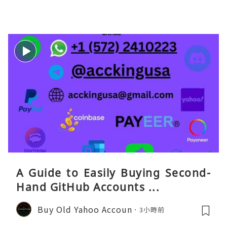
eaGO（明确提供通话短信套餐）。长
A Guide to Easily Buying Second-
Hand GitHub Accounts ...
Buy Old Yahoo Accoun
3小時前