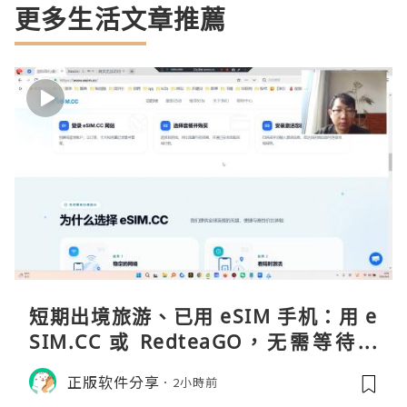
更多生活文章推薦
短期出境旅游、已用 eSIM 手机：用 e
SIM.CC 或 RedteaGO，无需等待收
货。需要“当地号码 + 通话短信”（如
正版软件分享
2小時前
打车、外卖、客户联络）：优先 Redt