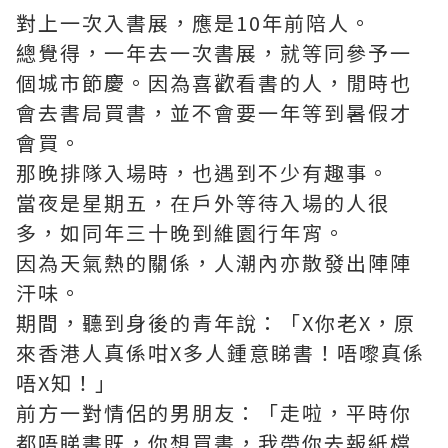
對上一次入書展，應是10年前陪人。
總覺得，一年去一次書展，就等同參予一
個城市節慶。因為喜歡看書的人，閒時也
會去書局買書，並不會要一年等到暑假才
會買。
那晚排隊入場時，也遇到不少有趣事。
當夜是星期五，在戶外等待入場的人很
多，如同年三十晚到維園行年宵。
因為天氣熱的關係，人潮內亦散發出陣陣
汗味。
期間，聽到身後的青年說：「X你老X，原
來香港人真係咁X多人鍾意睇書！唔嚟真係
唔X知！」
前方一對情侶的男朋友：「走啦，平時你
都唔睇書既，你想買書，我帶你去報紙檔