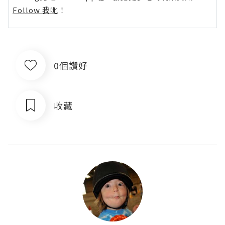
Follow 我哋
！
0個讚好
收藏