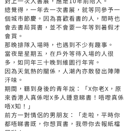
對上一次入書展，應是10年前陪人。
總覺得，一年去一次書展，就等同參予一
個城市節慶。因為喜歡看書的人，閒時也
會去書局買書，並不會要一年等到暑假才
會買。
那晚排隊入場時，也遇到不少有趣事。
當夜是星期五，在戶外等待入場的人很
多，如同年三十晚到維園行年宵。
因為天氣熱的關係，人潮內亦散發出陣陣
汗味。
期間，聽到身後的青年說：「X你老X，原
來香港人真係咁X多人鍾意睇書！唔嚟真係
唔X知！」
前方一對情侶的男朋友：「走啦，平時你
都唔睇書既，你想買書，我帶你去報紙檔