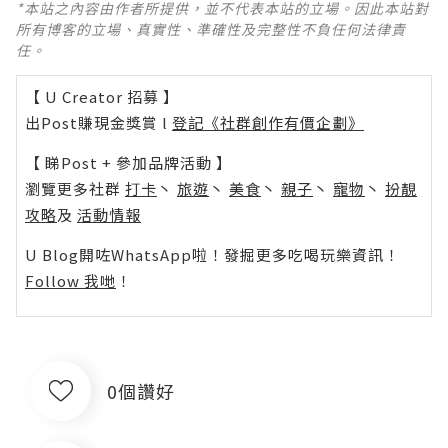
*本站之內容由作者所提供，並不代表本站的立場。因此本站對
所有博客的立場、真實性、準確性及完整性不負任何法律責
任。
【 U Creator 招募 】
出Post賺現金獎賞 l
登記《社群創作有價企劃》
【 睇Post + 參加品牌活動 】
瀏覽更多社群
打卡
丶
旅遊
丶
美食
丶
親子
丶
寵物
丶
扮靚
攻略
及
活動情報
U Blog開咗WhatsApp啦！發掘更多吃喝玩樂資訊！
Follow 我哋
！
0個讚好