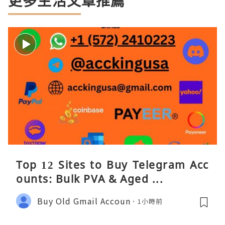
更多生活文章推薦
Top 12 Sites to Buy Telegram Acc
ounts: Bulk PVA & Aged ...
Buy Old Gmail Accoun
1小時前