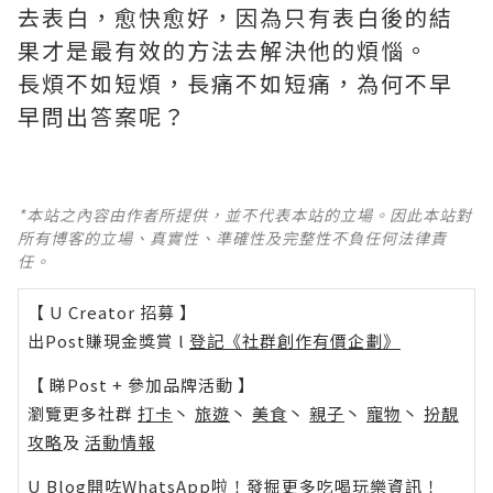
去表白，愈快愈好，因為只有表白後的結
果才是最有效的方法去解決他的煩惱。
長煩不如短煩，長痛不如短痛，為何不早
早問出答案呢？
*本站之內容由作者所提供，並不代表本站的立場。因此本站對
所有博客的立場、真實性、準確性及完整性不負任何法律責
任。
【 U Creator 招募 】
出Post賺現金獎賞 l
登記《社群創作有價企劃》
【 睇Post + 參加品牌活動 】
瀏覽更多社群
打卡
丶
旅遊
丶
美食
丶
親子
丶
寵物
丶
扮靚
攻略
及
活動情報
U Blog開咗WhatsApp啦！發掘更多吃喝玩樂資訊！