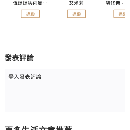
點滴
儍媽媽與兩隻小魔怪之家
艾米莉
追蹤
追蹤
追蹤
發表評論
登入
發表評論