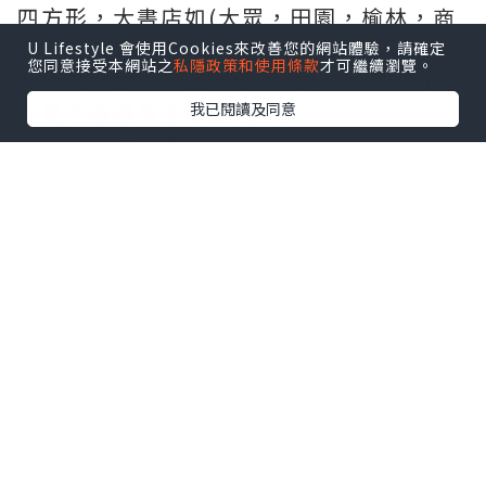
四方形，大書店如(大眾，田園，榆林，商
務，三聯)及傳媒如(明報，信報，及晴報)
U Lifestyle 會使用Cookies來改善您的網站體驗，請確定
您同意接受本網站之
私隱政策和使用條款
才可繼續瀏覽。
都佔了門口位置。而香港小出版社就全堆
我已閱讀及同意
在最右邊牆角那條縱/直行。
這些小出版社賣的，都是一些本土題材的
作品，或網上年青紅人寫的各類神怪/江湖
小說，或美少女寫的愛情散文，又或各行
專業人士(空姐/醫生/救護員)將自己有關行
內的文章出書，書名都離不開食字元素。
可能人大了，對自己來說，都不吸引。
除本土出版社外，現場亦有兩個香港政治
團體開檔。不少香港政府及澳門政府部門
亦在場設有攤位。當然在街邊見到一些5元
10塊一本的台式愛情小說，或命理書，或
史書，場內亦有單位開售。