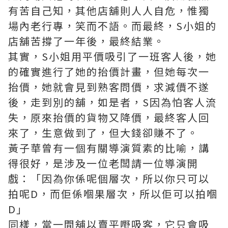
有苦自己知，其他店舖則人人自危，惟獨
場內老行專，笑而不語。而最終，S小姐的
店舖苦撐了一年後，最終結業。
其實，S小姐用平價吸引了一班客人後，她
的確實進行了她的抬價計畫，但她每次一
抬價，她就會見到熟客問價，求減價不遂
後，走到別的舖，如是者，S因為怕客人流
失，原來抬價的貨物又降價，最終客人回
來了，生意做到了，但大錢卻賺不了。
黃子華曾有一個有關導演質素的比喻，講
得很好，是涉及一位老闆請一位導演開
戲：「因為你係呢個層次，所以你只可以
拍呢D，而佢係嗰果層次，所以佢可以拍嗰
D」
同樣，當一間舖以賣平嘢吸客，它只會吸