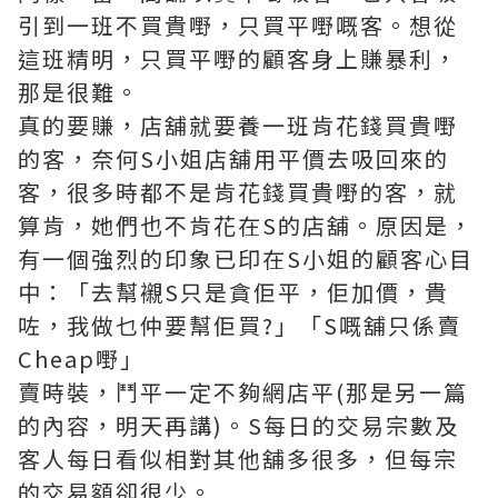
引到一班不買貴嘢，只買平嘢嘅客。想從
這班精明，只買平嘢的顧客身上賺暴利，
那是很難。
真的要賺，店舖就要養一班肯花錢買貴嘢
的客，奈何S小姐店舖用平價去吸回來的
客，很多時都不是肯花錢買貴嘢的客，就
算肯，她們也不肯花在S的店舖。原因是，
有一個強烈的印象已印在S小姐的顧客心目
中：「去幫襯S只是貪佢平，佢加價，貴
咗，我做乜仲要幫佢買?」「S嘅舖只係賣
Cheap嘢」
賣時裝，鬥平一定不夠網店平(那是另一篇
的內容，明天再講)。S每日的交易宗數及
客人每日看似相對其他舖多很多，但每宗
的交易額卻很少。