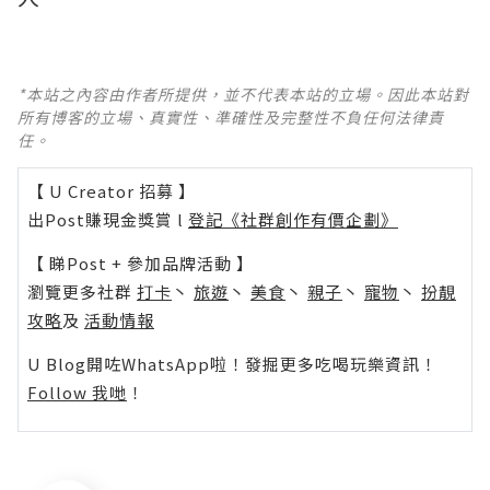
*本站之內容由作者所提供，並不代表本站的立場。因此本站對
所有博客的立場、真實性、準確性及完整性不負任何法律責
任。
【 U Creator 招募 】
出Post賺現金獎賞 l
登記《社群創作有價企劃》
【 睇Post + 參加品牌活動 】
瀏覽更多社群
打卡
丶
旅遊
丶
美食
丶
親子
丶
寵物
丶
扮靚
攻略
及
活動情報
U Blog開咗WhatsApp啦！發掘更多吃喝玩樂資訊！
Follow 我哋
！