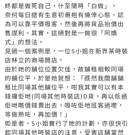
終都是做死自己，什至隨時「白做」。
奈何每日總有生意初哥抱有僥倖心態，認
為可以靠平價吸客，然後再將貨品抬價出
售謀利。其實，這絕對是一做很「阿嬌
式」的想法。
見過一個案例是，一位S小姐在新界某時裝
店林立的商場開店。
由於她的舖位位置欠佳，故舖租相較同場
的舖位平，於是她就想：「既然我間舖舖
租比同場其他舖位平，咁我其實可以有本
錢攞佢哋(同場其他時裝店)D貨，再以低過
佢哋嘅價錢賣出去，吸咗佢地班客過嚟，
等做熟咗，再加價！」
如是者，S小姐實行了她的計劃，亦很快引
起同場其他時裝店的注意，受害店舖當然