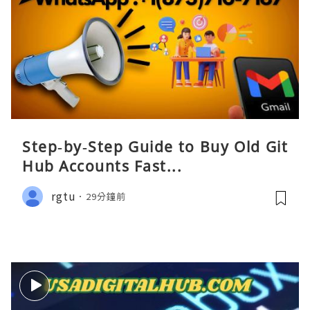
Step‑by‑Step Guide to Buy Old Git
Hub Accounts Fast...
rgtu
29分鐘前