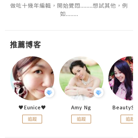
做咗十幾年編輯，開始覺悶........想試其他，例
如........
推薦博客
h 夏沫
♥Eunice♥
Amy Ng
追蹤
追蹤
追蹤