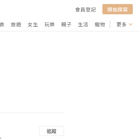
會員登記
開始撰寫
食
旅遊
女生
玩樂
親子
生活
寵物
行山
更多
打卡
追蹤
0