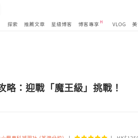
探索
推薦文章
星級博客
博客專享
VLOG
美
全攻略：迎戰「魔王級」挑戰！
中小學專科補習社 (荃灣分校)
HK$125