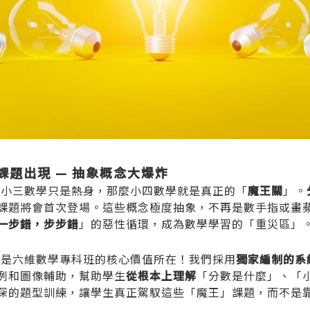
課題出現 — 抽象概念大爆炸
說小三數學只是熱身，那麼小四數學就是真正的「
魔王關
」。
課題將會首次登場。這些概念極度抽象，不再是數手指或畫
一步錯，步步錯
」的惡性循環，成為數學學習的「重災區」
正是
六維數學專科班
的核心價值所在！我們採用
獨家編制的系
例和圖像輔助，幫助學生
從根本上理解
「分數是什麼」、「
深的題型訓練，讓學生真正駕馭這些「魔王」課題，而不是