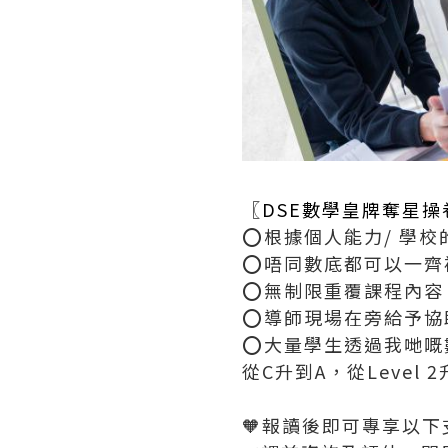
〖
DSE數學皇牌奪星操
⭕根據個人能力/ 學校
⭕唔同數底都可以一齊補
⭕無制限重覆課程內容
⭕導師現場在旁給予協助
⭕大量學生透過我哋嘅
從C升到A，從Level 2升
🧡報讀後即可專享以下