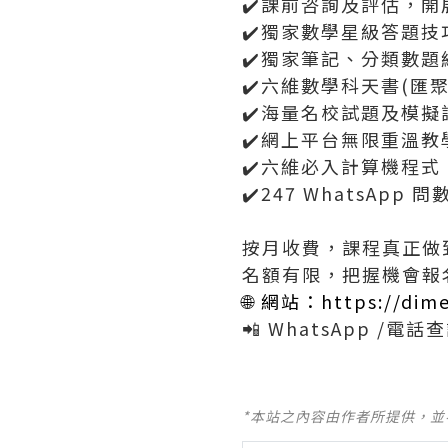
✔️課前咨詢及評估，
✔️獨家數學星級答題技
✔️獨家筆記、分類數題
✔️六維數學科天書(匯
✔️海量名校試題及模
✔️網上平台無限重溫教
✔️六維必入計算機程式
✔️247 WhatsApp 
按月收費，課程真正做到
名額有限，把握機會報名
🌐 網站：
https://dim
📲 WhatsApp /電話查詢
*本站之內容由作者所提供，