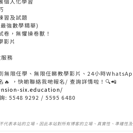
開展個人化學習
巧
練習及試題
聚最強數學精華)
擬試卷，無懼操卷獸！
學影片
問數服務
無限任學、無限任睇教學影片、24小時WhatsA
 ，快啲聯絡我哋報名/ 查詢詳情啦！🔍📲
ension-six.education/
: 5548 9292 / 5595 6480
並不代表本站的立場。因此本站對所有博客的立場、真實性、準確性