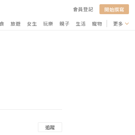
會員登記
開始撰寫
食
旅遊
女生
玩樂
親子
生活
寵物
行山
更多
打卡
追蹤