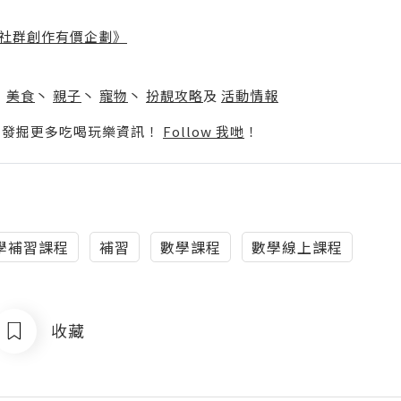
社群創作有價企劃》
】
丶
美食
丶
親子
丶
寵物
丶
扮靚攻略
及
活動情報
p啦！發掘更多吃喝玩樂資訊！
Follow 我哋
！
學補習課程
補習
數學課程
數學線上課程
收藏