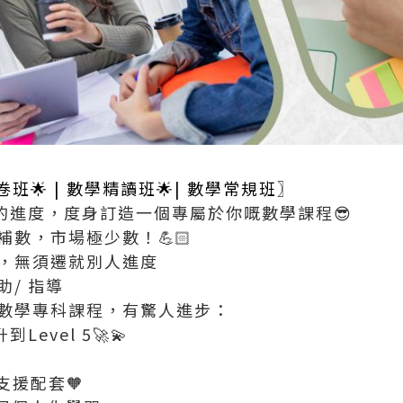
卷班
🌟 |
數學精讀班
🌟|
數學常規班
〗
的進度，度身訂造一個專屬於你嘅數學課程😎
數，市場極少數！💪🏻
，無須遷就別人進度
/ 指導
數學專科課程，有驚人進步：
到Level 5🚀💫
支援配套🧡