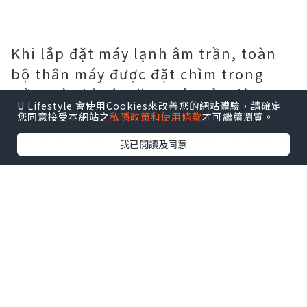
Khi lắp đặt máy lạnh âm trần, toàn
bộ thân máy được đặt chìm trong
trần, và chỉ có mặt trước của dàn
U Lifestyle 會使用Cookies來改善您的網站體驗，請確定
lạnh là nhô ra.
您同意接受本網站之
私隱政策和使用條款
才可繼續瀏覽。
Các kiến thức này được tham khảo từ
我已閱讀及同意
Điện máy ACT
Cấu trúc điều hòa không khí
kiểu âm trần
Điều hòa âm trần 1 chiều hay 2 chiều
đều có 2 thành phần cơ bản là dàn