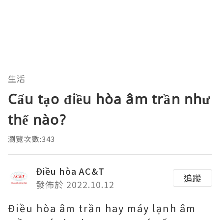
生活
Cấu tạo điều hòa âm trần như
thế nào?
瀏覽次數:343
Điều hòa AC&T
追蹤
發佈於 2022.10.12
Điều hòa âm trần hay máy lạnh âm