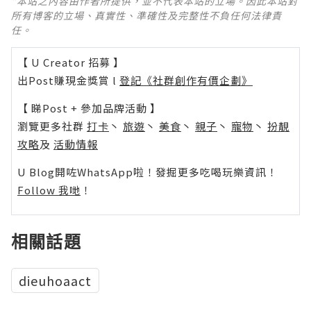
*本站之內容由作者所提供，並不代表本站的立場。因此本站對
所有博客的立場、真實性、準確性及完整性不負任何法律責
任。
【 U Creator 招募 】
出Post賺現金獎賞 l
登記《社群創作有價企劃》
【 睇Post + 參加品牌活動 】
瀏覽更多社群
打卡
丶
旅遊
丶
美食
丶
親子
丶
寵物
丶
扮靚
攻略
及
活動情報
U Blog開咗WhatsApp啦！發掘更多吃喝玩樂資訊！
Follow 我哋
！
相關話題
dieuhoaact