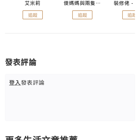
點滴
艾米莉
儍媽媽與兩隻小魔怪之家
追蹤
追蹤
追蹤
發表評論
登入
發表評論