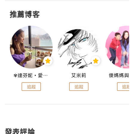
推薦博客
點滴
✾達芬妮•愛孩子•愛生活✾
艾米莉
追蹤
追蹤
追蹤
發表評論