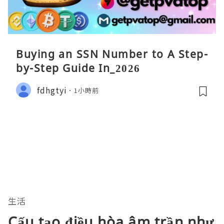
Buying an SSN Number to A Step-
by-Step Guide In_2026
fdhgtyi
1小時前
生活
Cấu tạo điều hòa âm trần như