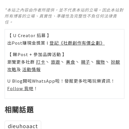
*本站之內容由作者所提供，並不代表本站的立場。因此本站對
所有博客的立場、真實性、準確性及完整性不負任何法律責
任。
【 U Creator 招募 】
出Post賺現金獎賞 l
登記《社群創作有價企劃》
【 睇Post + 參加品牌活動 】
瀏覽更多社群
打卡
丶
旅遊
丶
美食
丶
親子
丶
寵物
丶
扮靚
攻略
及
活動情報
U Blog開咗WhatsApp啦！發掘更多吃喝玩樂資訊！
Follow 我哋
！
相關話題
dieuhoaact