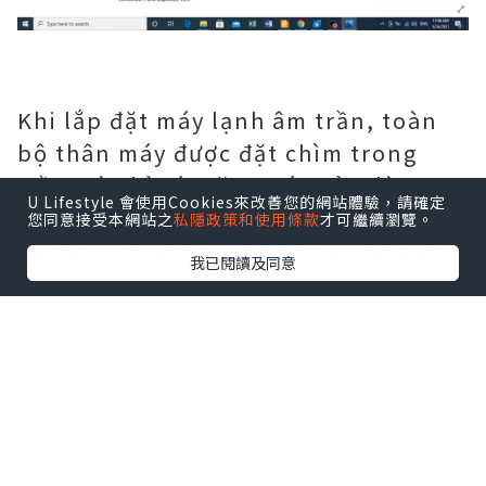
Khi lắp đặt máy lạnh âm trần, toàn
bộ thân máy được đặt chìm trong
trần, và chỉ có mặt trước của dàn
U Lifestyle 會使用Cookies來改善您的網站體驗，請確定
lạnh là nhô ra.
您同意接受本網站之
私隱政策和使用條款
才可繼續瀏覽。
Các kiến thức này được tham khảo từ
我已閱讀及同意
Điện máy ACT
Cấu trúc điều hòa không khí
kiểu âm trần
Điều hòa âm trần 1 chiều hay 2 chiều