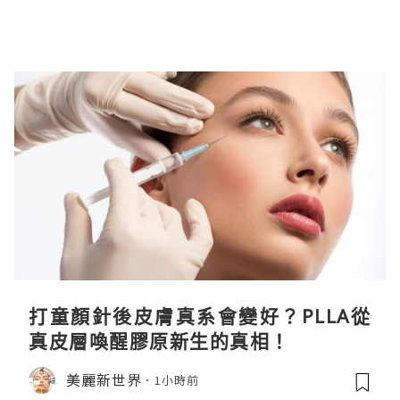
打童顏針後皮膚真系會變好？PLLA從
真皮層喚醒膠原新生的真相！
美麗新世界
1小時前