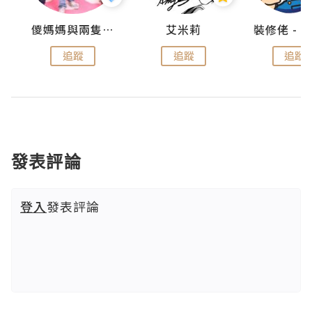
點滴
儍媽媽與兩隻小魔怪之家
艾米莉
追蹤
追蹤
追蹤
發表評論
登入
發表評論