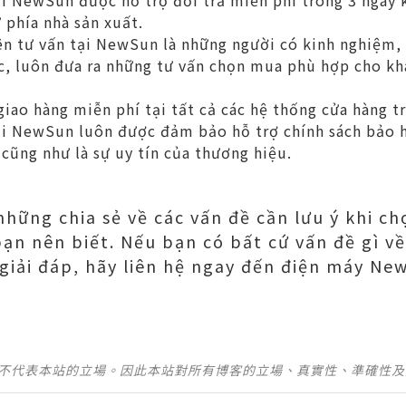
i NewSun được hỗ trợ đổi trả miễn phí trong 3 ngày 
ừ phía nhà sản xuất.
ên tư vấn tại NewSun là những người có kinh nghiệm, 
c, luôn đưa ra những tư vấn chọn mua phù hợp cho kh
iao hàng miễn phí tại tất cả các hệ thống cửa hàng t
ại NewSun luôn được đảm bảo hỗ trợ chính sách bảo 
 cũng như là sự uy tín của thương hiệu.
 những chia sẻ về các vấn đề cần lưu ý khi c
n nên biết. Nếu bạn có bất cứ vấn đề gì v
giải đáp, hãy liên hệ ngay đến điện máy Ne
並不代表本站的立場。因此本站對所有博客的立場、真實性、準確性