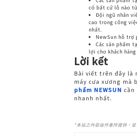
Các sản phẩm tạ
có bất cứ lỗ nào t
Đội ngũ nhân vi
cao trong công việ
nhất.
NewSun hỗ trợ g
Các sản phẩm t
lợi cho khách hàng
Lời kết
Bài viết trên đây là
máy cưa xương mà bạ
phẩm NEWSUN
cần 
nhanh nhất.
*本站之內容由作者所提供，