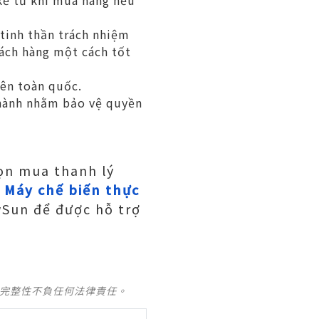
kể từ khi mua hàng nếu
tinh thần trách nhiệm
ách hàng một cách tốt
rên toàn quốc.
hành nhằm bảo vệ quyền
họn mua thanh lý
ề
Máy chế biến thực
wSun để được hỗ trợ
及完整性不負任何法律責任。