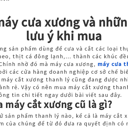
máy cưa xương và nhữn
lưu ý khi mua
òng sản phẩm dùng để cưa và cắt các loại t
eo, thịt cá đông lạnh,… thành các khúc đều
. Chính nhờ đó mà máy cưa xương,
máy cưa t
bởi các cửa hàng doanh nghiệp cơ sở chế b
a máy cắt xương thanh lý cũng đang được n
ành rẻ. Vậy có nên mua máy cắt xương than
g tin chi tiết ngay dưới bài viết sau đây.
 máy cắt xương cũ là gì?
ứ sản phẩm thanh lý nào, kể cả là máy cắt 
ểm của chúng để từ đó đưa ra quyết định có