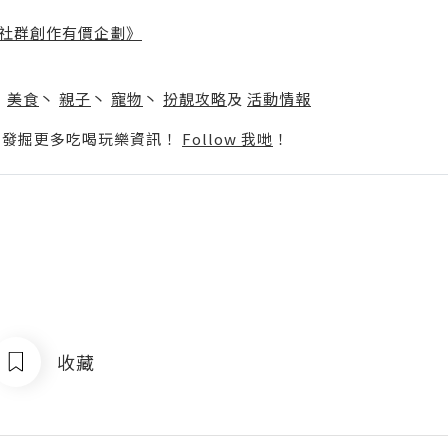
社群創作有價企劃》
】
丶
美食
丶
親子
丶
寵物
丶
扮靚攻略
及
活動情報
p啦！發掘更多吃喝玩樂資訊！
Follow 我哋
！
收藏