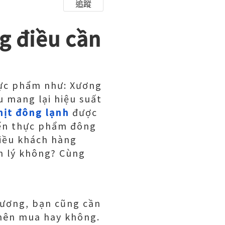
追蹤
g điều cần
hực phẩm như: Xương
 mang lại hiệu suất
hịt đông lạnh
được
iến thực phẩm đông
hiều khách hàng
h lý không? Cùng
xương, bạn cũng cần
 nên mua hay không.