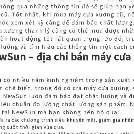
Thông qua những thông tin đó sẽ giúp bạn y
cũ. Tốt nhất, khi mua máy cưa xương cũ, nê
óc xem xét kỹ càng để đảm bảo chất lượng
a xương thanh lý cũng có thể mua được nhữ
n hoạt động tốt rất quan trọng. Do đó, tr
 lưỡng và tìm hiểu các thông tin một cách c
Sun – địa chỉ bán máy cưa 
 có nhiều năm kinh nghiệm trong sản xuất 
 chế biến, trong đó có cra máy cưa xương.
ại NewSun luôn đảm bảo đạt chất lượng và 
Tiêu chuẩn đo lường chất lượng sản phẩm. 
tại NewSun mà bạn không nên bỏ qua:
 ra các chương trình siêu khuyến mãi, giảm giá nhằm
ng suốt thời gian vừa qua.