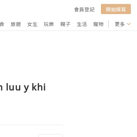
會員登記
開始撰寫
食
旅遊
女生
玩樂
親子
生活
寵物
行山
更多
打卡
 luu y khi