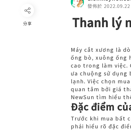
發佈於 2022.09.22
Thanh lý 
分享
Máy cắt xương là d
ống bò, xuông ống h
cao trong làm việc
ưa chuộng sử dụng 
lạnh. Việc chọn mu
quan tâm bởi giá th
NewSun tìm hiểu thôn
Đặc điểm của
Trước khi mua bất c
phải hiểu rõ đặc đi