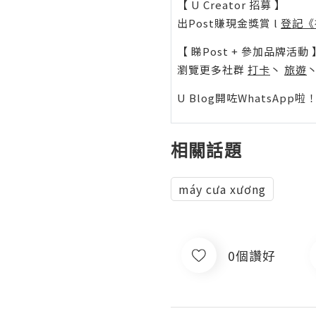
【 U Creator 招募 】
出Post賺現金獎賞 l
登記《
【 睇Post + 參加品牌活動 
瀏覽更多社群
打卡
丶
旅遊
U Blog開咗WhatsAp
相關話題
máy cưa xương
0個讚好