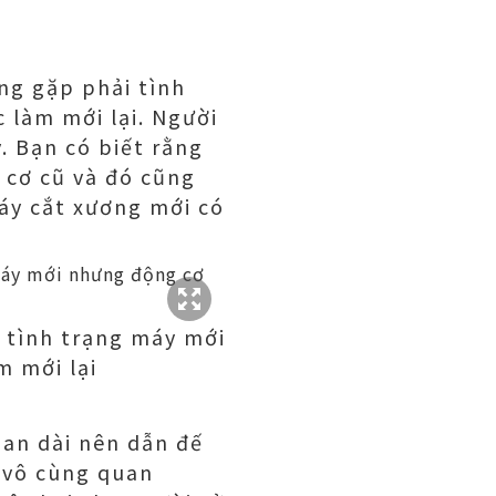
ờng gặp phải tình
 làm mới lại. Người
. Bạn có biết rằng
 cơ cũ và đó cũng
máy cắt xương mới có
i tình trạng máy mới
m mới lại
ian dài nên dẫn đế
ò vô cùng quan