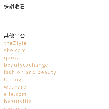
多謝收看
其他平台
theZtyle
she.com
qooza
beautyexchange
fashion and beauty
U blog
weshare
elle.com
beautylife
openrice