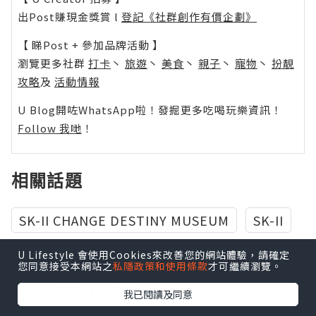
出Post賺現金獎賞 l
登記《社群創作有價企劃》
【 睇Post + 參加品牌活動 】
瀏覽更多社群
打卡
丶
旅遊
丶
美食
丶
親子
丶
寵物
丶
扮靚
攻略
及
活動情報
U Blog開咗WhatsApp啦！發掘更多吃喝玩樂資訊！
Follow 我哋
！
相關話題
SK-II CHANGE DESTINY MUSEUM
SK-II
sk2
beautydayandnight
U Lifestyle 會使用Cookies來改善您的網站體驗，請確定
您同意接受本網站之
私隱政策和使用條款
才可繼續瀏覽。
anytimeanywhere
SKIIHK‬ ‪
我已閱讀及同意