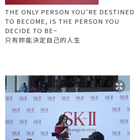
THE ONLY PERSON YOU'RE DESTINED
TO BECOME, IS THE PERSON YOU
DECIDE TO BE~
只有妳能決定自己的人生