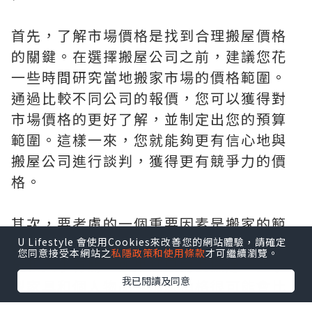
首先，了解市場價格是找到合理搬屋價格
的關鍵。在選擇搬屋公司之前，建議您花
一些時間研究當地搬家市場的價格範圍。
通過比較不同公司的報價，您可以獲得對
市場價格的更好了解，並制定出您的預算
範圍。這樣一來，您就能夠更有信心地與
搬屋公司進行談判，獲得更有競爭力的價
格。
其次，要考慮的一個重要因素是搬家的範
圍和規模。搬屋價格通常與搬運物品的數
U Lifestyle 會使用Cookies來改善您的網站體驗，請確定
您同意接受本網站之
私隱政策和使用條款
才可繼續瀏覽。
量和大小有關。如果您只需要搬運一些小
我已閱讀及同意
型家具和個人物品，那麼價格很可能會比
搬運整個家庭的家具和大型家電要便宜。