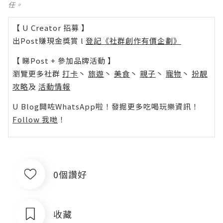
任。
【 U Creator 招募 】
出Post賺現金獎賞 l
登記《社群創作有價企劃》
【 睇Post + 參加品牌活動 】
瀏覽更多社群
打卡
丶
旅遊
丶
美食
丶
親子
丶
寵物
丶
扮靚
攻略
及
活動情報
U Blog開咗WhatsApp啦！發掘更多吃喝玩樂資訊！
Follow 我哋
！
0個讚好
收藏