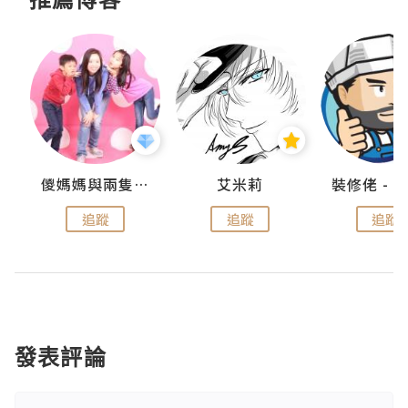
點滴
儍媽媽與兩隻小魔怪之家
艾米莉
追蹤
追蹤
追蹤
發表評論