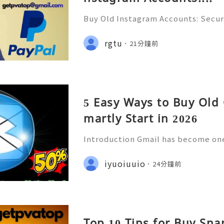
Buy Old Instagram Accounts: Securi
ns, Safe Alternatives & Responsi
uide 2026 🚪🚀💬📞📩 We’re always 
rgtu
21分鐘前
😊💯🔥 💼⏰📩🌟🌐✨ We are avail
5 Easy Ways to Buy Old
martly Start in 2026
Introduction Gmail has become one
email platforms for personal comm
orrespondence, online services, b
iyuoiuuio
24分鐘前
mer support, document shar
Top 10 Tips for Buy Sn