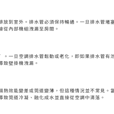
排放到室外。排水管必須保持暢通。一旦排水管堵
接從內部機組洩漏至房間。
”。一旦空調排水管鬆動或老化，即如果排水管有
導致壁掛機洩漏。
隔熱效能變差或筦道變薄，但這種情況並不常見。
導致筦道冷凝、融化成水並直接從空調中滴落。