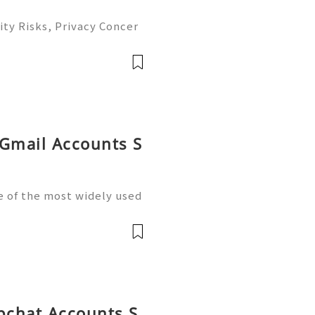
ty Risks, Privacy Concer
ble Account Management G
ready to help you 24/7!
able
 Gmail Accounts S
 of the most widely used
unication, professional c
usiness operations, custo
apchat Accounts S