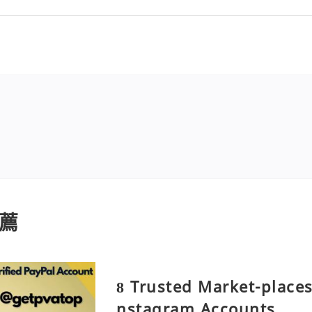
薦
8 Trusted Market-places
nstagram Accounts....