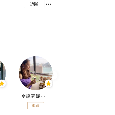
追蹤
✾達芬妮•愛孩子•愛生活✾
wendysugar享受生活gogogo
追蹤
追蹤