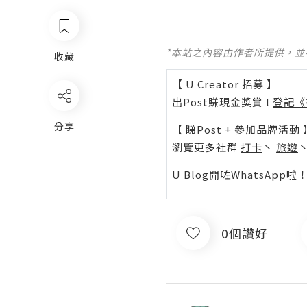
*本站之內容由作者所提供，
收藏
【 U Creator 招募 】
出Post賺現金獎賞 l
登記《
分享
【 睇Post + 參加品牌活動 
瀏覽更多社群
打卡
丶
旅遊
U Blog開咗WhatsAp
0個讚好