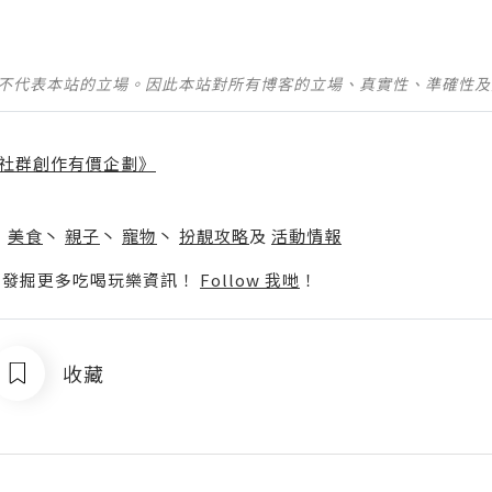
並不代表本站的立場。因此本站對所有博客的立場、真實性、準確性
社群創作有價企劃》
】
丶
美食
丶
親子
丶
寵物
丶
扮靚攻略
及
活動情報
p啦！發掘更多吃喝玩樂資訊！
Follow 我哋
！
收藏