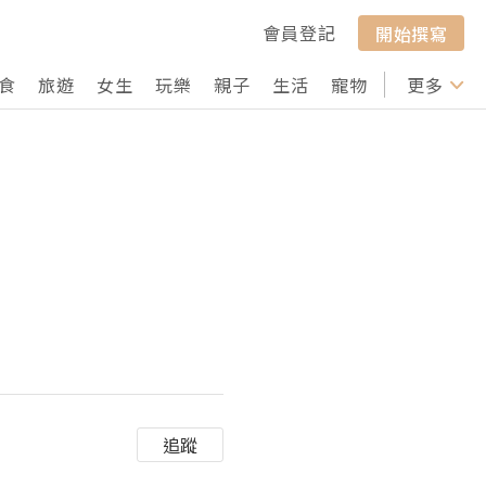
會員登記
開始撰寫
食
旅遊
女生
玩樂
親子
生活
寵物
行山
更多
打卡
追蹤