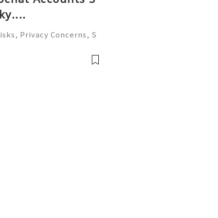
y....
isks, Privacy Concerns, S
ccount Management Guide
 to help you 24/7! 😊💯🔥
li