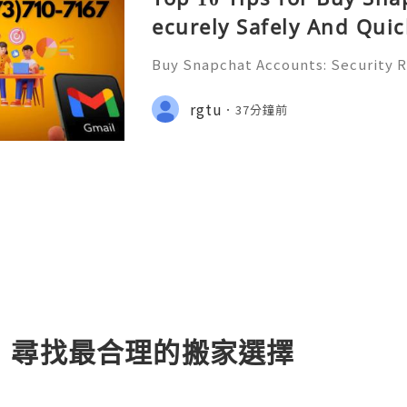
ecurely Safely And Quick
Buy Snapchat Accounts: Security R
afe Alternatives & Responsible A
2026 🚪🚀💬📞📩 We’re always ready
rgtu
37分鐘前
💼⏰📩🌟🌐✨ We are available on
：尋找最合理的搬家選擇