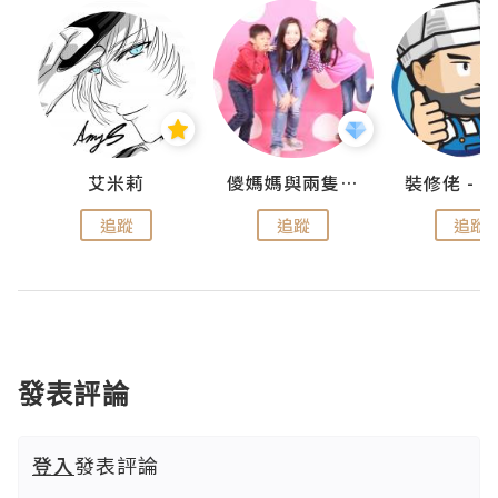
點滴
艾米莉
儍媽媽與兩隻小魔怪之家
追蹤
追蹤
追蹤
發表評論
登入
發表評論