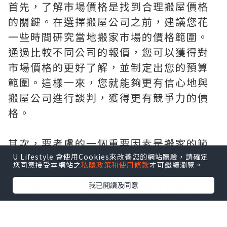
首先，了解市場價格是找到合理搬屋價格
的關鍵。在選擇搬屋公司之前，建議您花
一些時間研究當地搬家市場的價格範圍。
通過比較不同公司的報價，您可以獲得對
市場價格的更好了解，並制定出您的預算
範圍。這樣一來，您就能夠更有信心地與
搬屋公司進行談判，獲得更有競爭力的價
格。
其次，要考慮的一個重要因素是搬家的範
圍和規模。搬屋價格通常與搬運物品的數
U Lifestyle 會使用Cookies來改善您的網站體驗，請確定
您同意接受本網站之
私隱政策和使用條款
才可繼續瀏覽。
量和大小有關。如果您只需要搬運一些小
我已閱讀及同意
型家具和個人物品，那麼價格很可能會比
搬運整個家庭的家具和大型家電要便宜。
因此，在選擇搬屋公司時，要清楚地了解