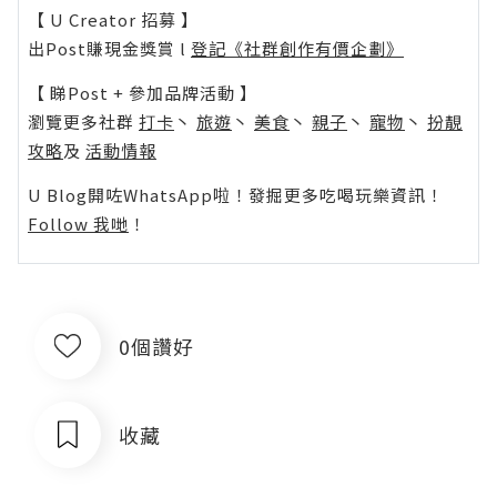
【 U Creator 招募 】
出Post賺現金獎賞 l
登記《社群創作有價企劃》
【 睇Post + 參加品牌活動 】
瀏覽更多社群
打卡
丶
旅遊
丶
美食
丶
親子
丶
寵物
丶
扮靚
攻略
及
活動情報
U Blog開咗WhatsApp啦！發掘更多吃喝玩樂資訊！
Follow 我哋
！
0個讚好
收藏