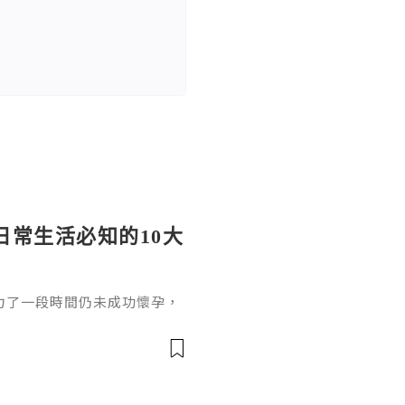
日常生活必知的10大
力了一段時間仍未成功懷孕，
並不代表沒有懷孕機會，了解
適當的醫療評估，有助提高受