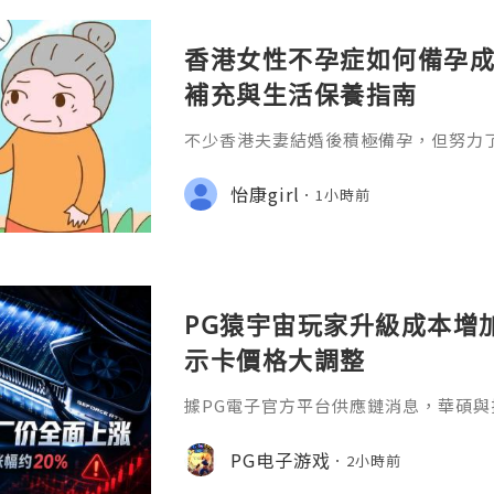
香港女性不孕症如何備孕成
補充與生活保養指南
不少香港夫妻結婚後積極備孕，但努力
免感到焦慮。一般而言，如果女性未滿3
律性生活超過一年仍未懷孕;或35歲以
怡康girl
1小時前
功，就建議盡快接受不孕症評估。
PG猿宇宙玩家升級成本增
示卡價格大調整
據PG電子官方平台供應鏈消息，華碩與
卡出廠價格，NVIDIA GeForce與AM
漲幅約20%。其中，華碩旗艦 RTX 5090
PG电子游戏
2小時前
人民幣，RTX 5080、RTX 5070 Ti
人民幣；舊款RTX 3060、RTX 305