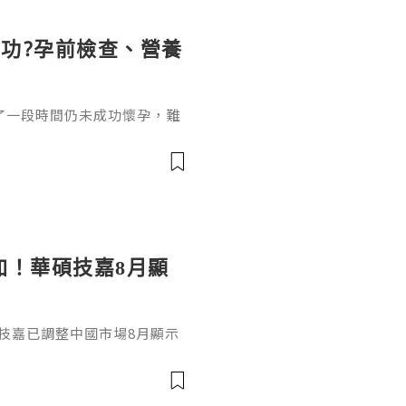
功?孕前檢查、營養
了一段時間仍未成功懷孕，難
5歲，在沒有避孕的情況下規
上女性備孕超過6個月仍未成
加！華碩技嘉8月顯
技嘉已調整中國市場8月顯示
D Radeon系列全面上調，平均
D V2 出廠價上漲約4500元
等高階型號上漲約1500至1700元
0系列也分別上漲約950元人民幣