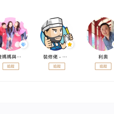
儍媽媽與兩隻小魔怪之家
裝修佬 - 香港一站式網上裝修平台
利奧
追蹤
追蹤
追蹤