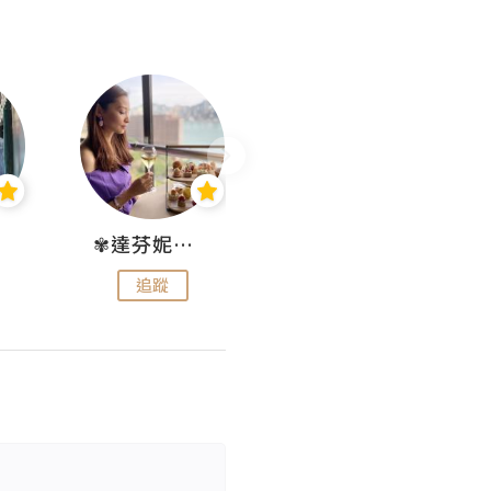
✾達芬妮•愛孩子•愛生活✾
wendysugar享受生活gogogo
追蹤
追蹤