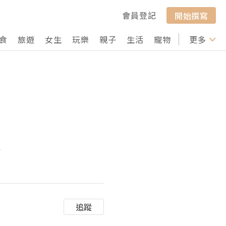
會員登記
開始撰寫
食
旅遊
女生
玩樂
親子
生活
寵物
行山
更多
打卡
效
追蹤