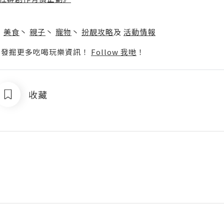
】
丶
美食
丶
親子
丶
寵物
丶
扮靚攻略
及
活動情報
p啦！發掘更多吃喝玩樂資訊！
Follow 我哋
！
收藏