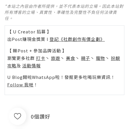
*本站之內容由作者所提供，並不代表本站的立場。因此本站對
所有博客的立場、真實性、準確性及完整性不負任何法律責
任。
【 U Creator 招募 】
出Post賺現金獎賞 l
登記《社群創作有價企劃》
【 睇Post + 參加品牌活動 】
瀏覽更多社群
打卡
丶
旅遊
丶
美食
丶
親子
丶
寵物
丶
扮靚
攻略
及
活動情報
U Blog開咗WhatsApp啦！發掘更多吃喝玩樂資訊！
Follow 我哋
！
0個讚好