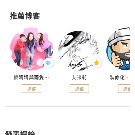
推薦博客
點滴
儍媽媽與兩隻小魔怪之家
艾米莉
追蹤
追蹤
追蹤
發表評論