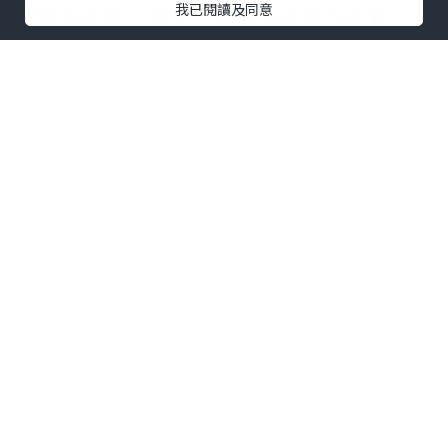
我已閱讀及同意
型家具和個人物品，那麼價格很可能會比
搬運整個家庭的家具和大型家電要便宜。
因此，在選擇搬屋公司時，要清楚地了解
您的搬家需求，以便獲得更準確的報價。
此外，搬屋價格還受到其他因素的影響，
例如搬家的距離和地點。如果您需要搬運
到遠離城市或交通不便的地區，那麼搬屋
公司可能會對路程和運輸費用收取額外費
用。同樣地，如果您住在高樓或沒有電梯
的建築中，搬運人員可能需要額外的人力
和時間，這也可能會影響價格。因此，在
與搬屋公司協商價格時，要提前告知他們
搬家的具體情況，以便獲得準確的報價。