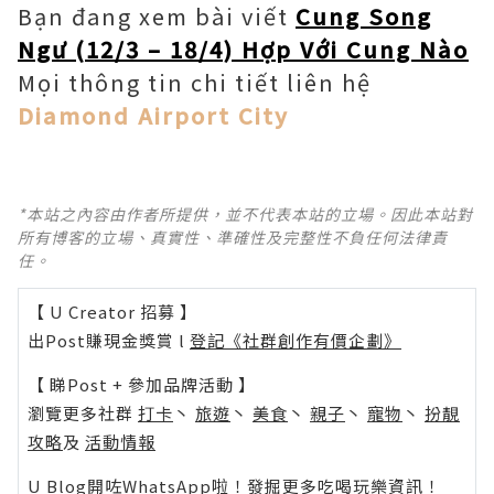
Bạn đang xem bài viết
Cung Song
Ngư (12/3 – 18/4) Hợp Với Cung Nào
Mọi thông tin chi tiết liên hệ
Diamond Airport City
*本站之內容由作者所提供，並不代表本站的立場。因此本站對
所有博客的立場、真實性、準確性及完整性不負任何法律責
任。
【 U Creator 招募 】
出Post賺現金獎賞 l
登記《社群創作有價企劃》
【 睇Post + 參加品牌活動 】
瀏覽更多社群
打卡
丶
旅遊
丶
美食
丶
親子
丶
寵物
丶
扮靚
攻略
及
活動情報
U Blog開咗WhatsApp啦！發掘更多吃喝玩樂資訊！