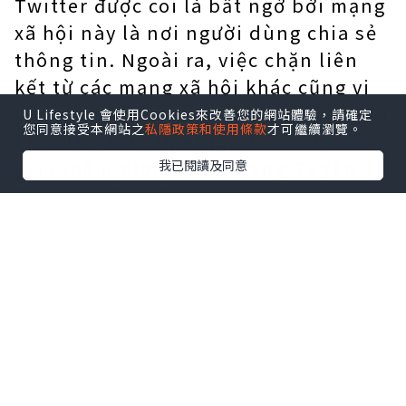
Twitter được coi là bất ngờ bởi mạng
xã hội này là nơi người dùng chia sẻ
thông tin. Ngoài ra, việc chặn liên
kết từ các mạng xã hội khác cũng vi
phạm tiêu chuẩn tự do ngôn luận mà
U Lifestyle 會使用Cookies來改善您的網站體驗，請確定
您同意接受本網站之
私隱政策和使用條款
才可繼續瀏覽。
Elon Musk đã thiết lập trước đó.
Xem thêm:
Elon Musk Đang Tuyển
我已閱讀及同意
Dụng Lại Cho Twitter
Sau khi dòng tweet trên được gửi đi,
đồng sáng lập kiêm cựu CEO Twitter
Jack Dorsey đã ngay lập tức nói: "Tại
sao?". Khi một người dùng bình luận:
"Bạn có thể nói thoải mái, nhưng
bạn phải trả tiền để quảng cáo. Đó