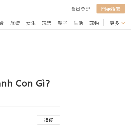
會員登記
開始撰寫
食
旅遊
女生
玩樂
親子
生活
寵物
行山
更多
打卡
ánh Con Gì?
追蹤