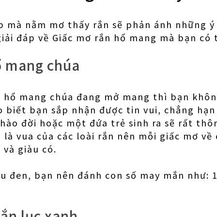
p mà nằm mơ thấy rắn sẽ phản ánh những ý 
giải đáp về Giấc mơ rắn hổ mang mà bạn có
ổ mang chúa
n hổ mang chúa đang mở mang thì bạn không
o biết bạn sắp nhận được tin vui, chẳng hạ
hào đời hoặc một đứa trẻ sinh ra sẽ rất thôn
 là vua của các loài rắn nên mỗi giấc mơ về
và giàu có.
u đen, bạn nên đánh con số may mắn như: 1
ắn lục xanh