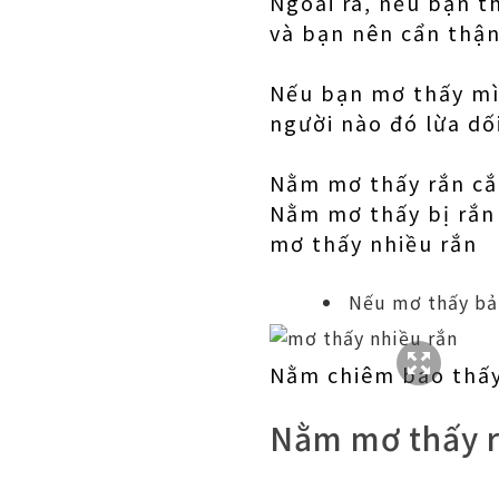
Ngoài ra, nếu bạn t
và bạn nên cẩn thận
Nếu bạn mơ thấy mìn
người nào đó lừa dố
Nằm mơ thấy rắn cắn
Nằm mơ thấy bị rắn 
mơ thấy nhiều rắn
Nếu mơ thấy bản
Nằm chiêm bao thấy
Nằm mơ thấy r