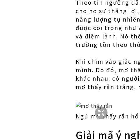
Theo tín ngưỡng dân 
cho họ sự thắng lợi,
năng lượng tự nhiên
được coi trọng như 
và điềm lành. Nó thể
trường tồn theo thờ
Khi chìm vào giấc n
mình. Do đó, mơ thấ
khác nhau: có người
mơ thấy rắn trắng, r
Ngủ mơ thấy rắn hổ
Giải mã ý ng