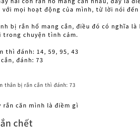
hấy hai con rắn hổ mang cắn nhau, đây là đi
 với mọi hoạt động của mình, từ lời nói đế
h bị rắn hổ mang cắn, điều đó có nghĩa là
i trong chuyện tình cảm.
 thì đánh: 14, 59, 95, 43
cắn, đánh: 73
 thân bị rắn cắn thì đánh: 73
 rắn căn mình là điềm gì
ắn chết