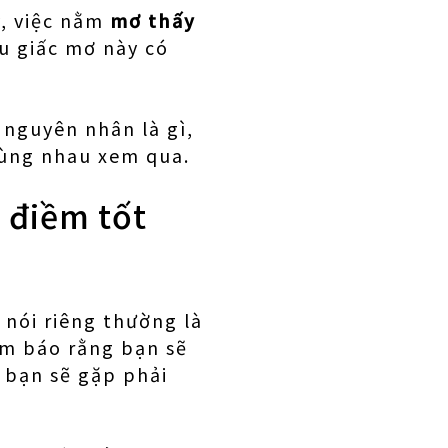
y, việc nằm
mơ thấy
ệu giấc mơ này có
 nguyên nhân là gì,
cùng nhau xem qua.
à điềm tốt
 nói riêng thường là
ám báo rằng bạn sẽ
 bạn sẽ gặp phải