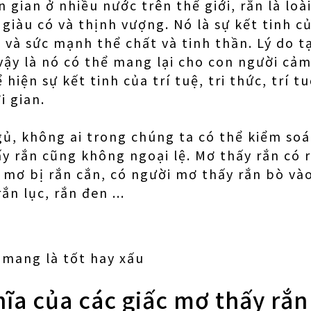
gian ở nhiều nước trên thế giới, rắn là loà
 giàu có và thịnh vượng. Nó là sự kết tinh củ
 và sức mạnh thể chất và tinh thần. Lý do t
vậy là nó có thể mang lại cho con người cảm 
 hiện sự kết tinh của trí tuệ, tri thức, trí t
i gian.
gủ, không ai trong chúng ta có thể kiểm so
y rắn cũng không ngoại lệ. Mơ thấy rắn có 
 mơ bị rắn cắn, có người mơ thấy rắn bò vào
ắn lục, rắn đen ...
 mang là tốt hay xấu
hĩa của các giấc mơ thấy rắn