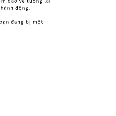
ềm báo về tương lai
n hành động.
 bạn đang bị một