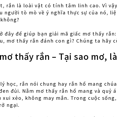
, rắn là loài vật có tính tâm linh cao. Vì vậ
 người tò mò về ý nghĩa thực sự của nó, li
 không?
ở đây để giúp bạn giải mã giấc mơ thấy rắn:
u, mơ thấy rắn đánh con gì? Chúng ta hãy 
 mơ thấy rắn – Tại sao mơ, l
 lý học, rắn nói chung hay rắn hổ mang chúa
 đen đủi. Nằm mơ thấy rắn hổ mang và quỷ 
 xui xẻo, không may mắn. Trong cuộc sống,
rở ngại.