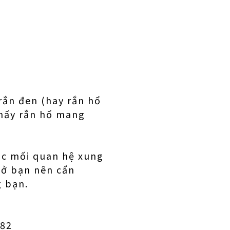
rắn đen (hay rắn hổ
thấy rắn hổ mang
ác mối quan hệ xung
hở bạn nên cẩn
g bạn.
 82