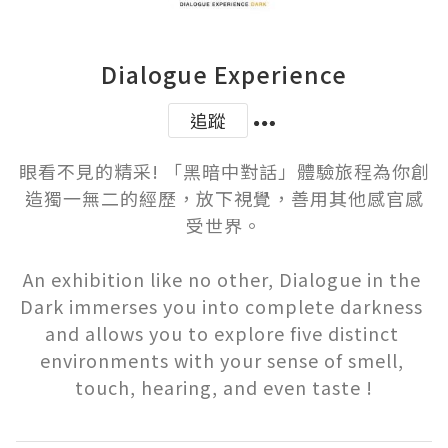
Dialogue Experience
追蹤
眼看不見的精采! 「黑暗中對話」體驗旅程為你創
造獨一無二的經歷，放下視覺，善用其他感官感
受世界。

An exhibition like no other, Dialogue in the 
Dark immerses you into complete darkness 
and allows you to explore five distinct 
environments with your sense of smell, 
touch, hearing, and even taste !