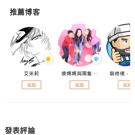
推薦博客
點滴
艾米莉
儍媽媽與兩隻小魔怪之家
追蹤
追蹤
追蹤
發表評論