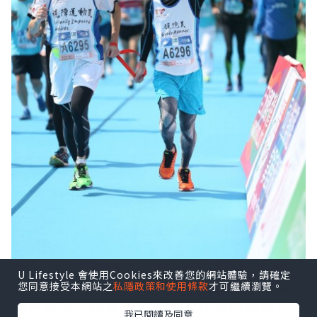
U Lifestyle 會使用Cookies來改善您的網站體驗，請確定
我哋嘅導賞員CP同佢嘅領跑員，用咗5個
您同意接受本網站之
私隱政策和使用條款
才可繼續瀏覽。
鐘完成咗全馬賽事！而今次比賽已經喺CP
我已閱讀及同意