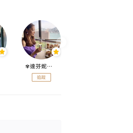
✾達芬妮•愛孩子•愛生活✾
wendysugar享受生活gogogo
追蹤
追蹤