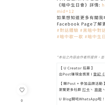
《暗中生日會》詳情:
h
mid=12
如果想知道更多有關我哋嘅優
Facebook Page了解
‪#‎對話體驗‬
‪#‎黑暗中對話
‪#‎暗中歇一歇‬
‪#‎暗中生
*本站之內容由作者所提供，
【 U Creator 招募 】
出Post賺現金獎賞 l
登記《
【 睇Post + 參加品牌活動 
瀏覽更多社群
打卡
丶
旅遊
U Blog開咗WhatsAp
0