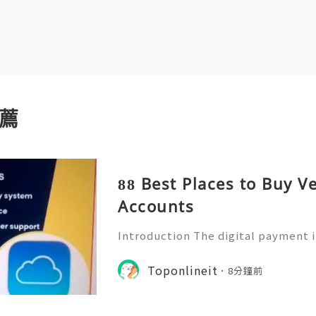
薦
88 Best Places to Buy V
Accounts
Introduction The digital payment 
y, making online financial services
yday life. People now use mobile p
Toponlineit
8分鐘前
ending money, receivin