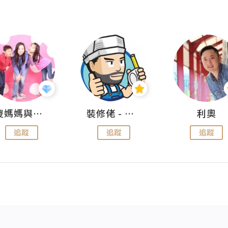
儍媽媽與兩隻小魔怪之家
裝修佬 - 香港一站式網上裝修平台
利奧
追蹤
追蹤
追蹤