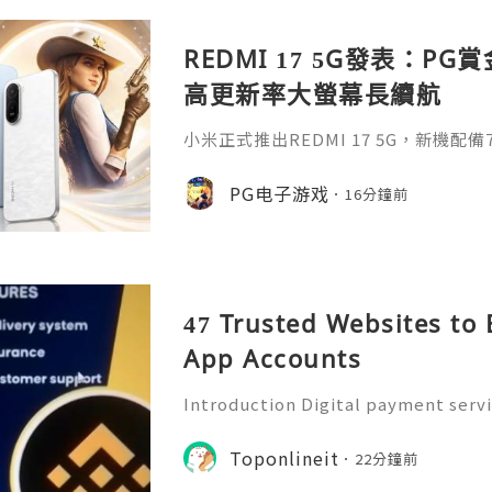
REDMI 17 5G發表：PG
高更新率大螢幕長續航
小米正式推出REDMI 17 5G，新機配備7
0Hz高更新率螢幕及45W快充，滿足
求。對於喜歡PG手遊的玩家來說，REDM
PG电子游戏
16分鐘前
續航力，可帶來更穩定的遊戲體驗，暢
時，無需頻繁充電，遊戲過程更加流暢
供羽霧白、星岩黑、冷霧藍三種配色，機
47 Trusted Websites to 
App Accounts
Introduction Digital payment serv
y people manage money. With milli
obile payment applications for se
Toponlineit
22分鐘前
yments, and handling everyd