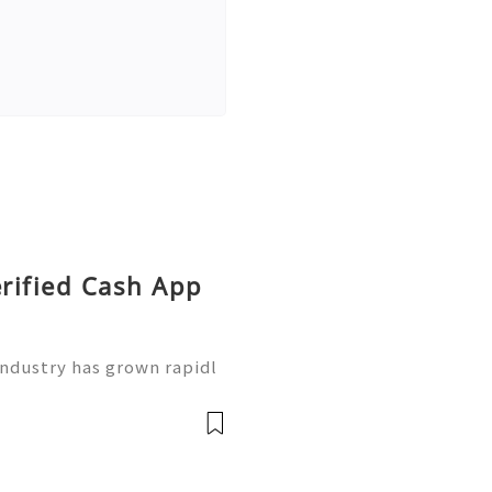
erified Cash App
industry has grown rapidl
 an important part of ever
ayment applications for s