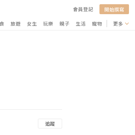
會員登記
開始撰寫
食
旅遊
女生
玩樂
親子
生活
寵物
行山
更多
打卡
追蹤