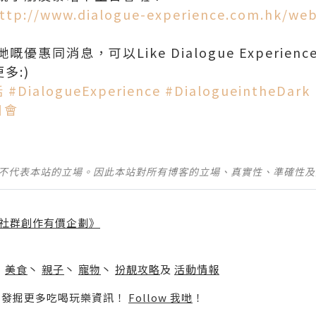
ttp://www.dialogue-experience.com.hk/we
惠同消息，可以Like Dialogue Experien
更多:)
‬
‪#‎DialogueExperience‬
‪#‎DialogueintheDark‬
日會‬
並不代表本站的立場。因此本站對所有博客的立場、真實性、準確性
社群創作有價企劃》
】
丶
美食
丶
親子
丶
寵物
丶
扮靚攻略
及
活動情報
p啦！發掘更多吃喝玩樂資訊！
Follow 我哋
！