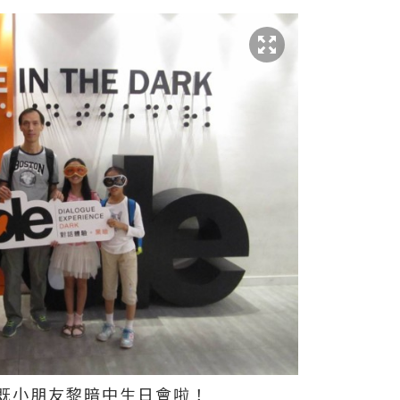
既小朋友黎暗中生日會啦！