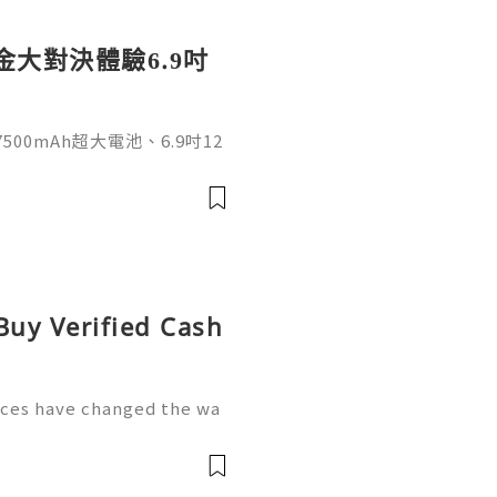
賞金大對決體驗6.9吋
500mAh超大電池、6.9吋12
日常娛樂、影音與長時間使用需
I 17 5G的大螢幕搭配超長
玩PG熱門遊戲《賞金大對決》
。外觀採用直角中框設計，提
身厚度8.15mm，並配備側
Buy Verified Cash
ices have changed the wa
ons of users relying on m
nding money, receiving pa