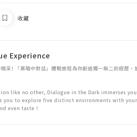
收藏
ue Experience
的精采! 「黑暗中對話」體驗旅程為你創造獨一無二的經歷，
tion like no other, Dialogue in the Dark immerses you
s you to explore five distinct environments with your 
and even taste !