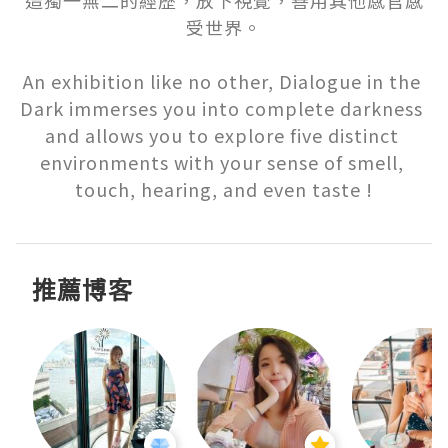
造獨一無二的經歷，放下視覺，善用其他感官感
受世界。

An exhibition like no other, Dialogue in the 
Dark immerses you into complete darkness 
and allows you to explore five distinct 
environments with your sense of smell, 
touch, hearing, and even taste !
推薦博客