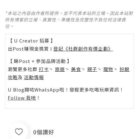
*本站之內容由作者所提供，並不代表本站的立場。因此本站對
所有博客的立場、真實性、準確性及完整性不負任何法律責
任。
【 U Creator 招募 】
出Post賺現金獎賞 l
登記《社群創作有價企劃》
【 睇Post + 參加品牌活動 】
瀏覽更多社群
打卡
丶
旅遊
丶
美食
丶
親子
丶
寵物
丶
扮靚
攻略
及
活動情報
U Blog開咗WhatsApp啦！發掘更多吃喝玩樂資訊！
Follow 我哋
！
0個讚好