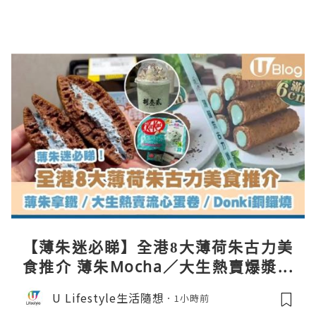
【薄朱迷必睇】全港8大薄荷朱古力美
食推介 薄朱Mocha／大生熱賣爆漿蛋
卷／Donki銅鑼燒
U Lifestyle生活隨想
1小時前