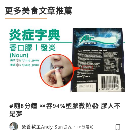
更多美食文章推薦
#𡁻8分鐘 🍬吞94%塑膠微粒😱 膠人不
是夢
營養教主Andy Sanさん
16分鐘前