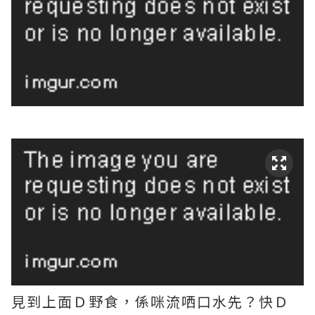
見到上面Ｄ野食，係咪流哂口水先？快Ｄ