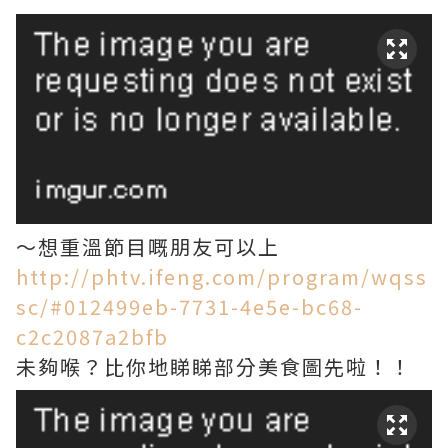
～想重溫節目嘅朋友可以上
http://phtv.ifeng.com/program/wqss
sc/#012499eb-7731-4e5e-bc68-
c2c2087a2bfb
未夠喉？比你地睇睇部分美食圖先啦！！