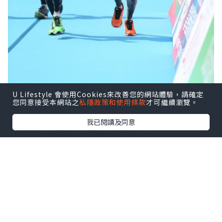
U Lifestyle 會使用Cookies來改善您的網站體驗，請確定
我哋嘅導賞員CP同佢嘅領跑員，用咗5個
您同意接受本網站之
私隱政策和使用條款
才可繼續瀏覽。
鐘完成咗全馬賽事！而今次比賽已經喺CP
我已閱讀及同意
跑嘅第12個全馬賽事，勁呀！
#渣打馬拉松
#跑步
#馬拉松
#黑暗中對
話
#導賞員
#21km
#marathon
#hkmarathon2017
#一起我們跑更遠
#togetherwerunfurther
#schkm2017
#渣馬2017