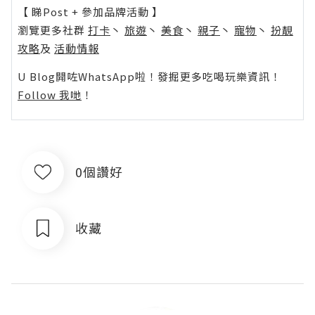
【 睇Post + 參加品牌活動 】
瀏覽更多社群
打卡
丶
旅遊
丶
美食
丶
親子
丶
寵物
丶
扮靚
攻略
及
活動情報
U Blog開咗WhatsApp啦！發掘更多吃喝玩樂資訊！
Follow 我哋
！
0個讚好
收藏