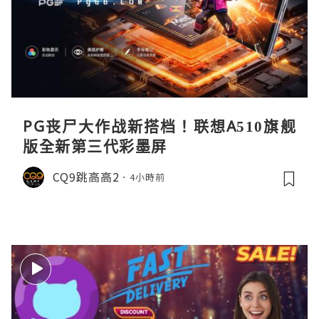
PG丧尸大作战新搭档！联想A510旗舰
版全新第三代彩墨屏
CQ9跳高高2
4小時前