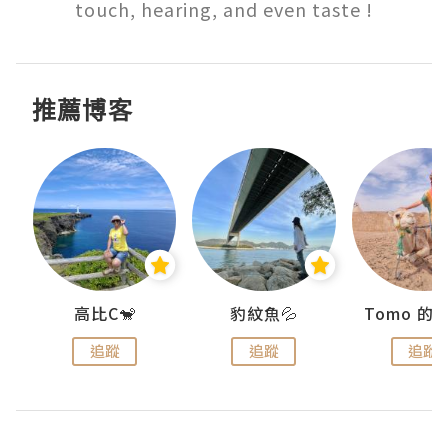
touch, hearing, and even taste !
推薦博客
)
高比C🐒
豹紋魚💦
追蹤
追蹤
追蹤