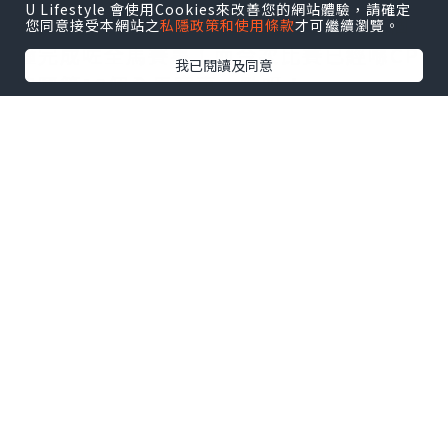
U Lifestyle 會使用Cookies來改善您的網站體驗，請確定
我哋嘅導賞員CP同佢嘅領跑員，用咗5個
您同意接受本網站之
私隱政策和使用條款
才可繼續瀏覽。
鐘完成咗全馬賽事！而今次比賽已經喺CP
我已閱讀及同意
跑嘅第12個全馬賽事，勁呀！
#渣打馬拉松
#跑步
#馬拉松
#黑暗中對
話
#導賞員
#21km
#marathon
#hkmarathon2017
#一起我們跑更遠
#togetherwerunfurther
#schkm2017
#渣馬2017
*本站之內容由作者所提供，並不代表本站的立場。因此本站對
所有博客的立場、真實性、準確性及完整性不負任何法律責
任。
【 U Creator 招募 】