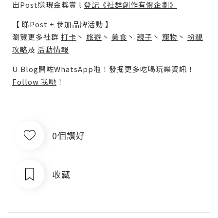
出Post賺現金獎賞 l
登記《社群創作有價企劃》
【 睇Post + 參加品牌活動 】
瀏覽更多社群
打卡
丶
旅遊
丶
美食
丶
親子
丶
寵物
丶
扮靚
攻略
及
活動情報
U Blog開咗WhatsApp啦！發掘更多吃喝玩樂資訊！
Follow 我哋
！
0個讚好
收藏