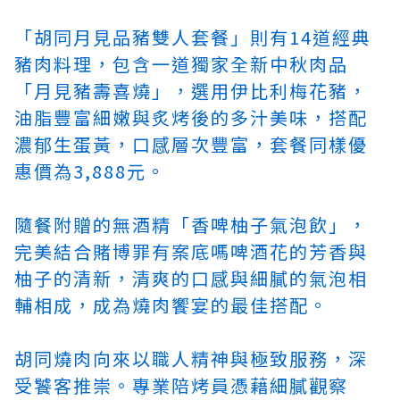
「胡同月見品豬雙人套餐」則有14道經典
豬肉料理，包含一道獨家全新中秋肉品
「月見豬壽喜燒」，選用伊比利梅花豬，
油脂豐富細嫩與炙烤後的多汁美味，搭配
濃郁生蛋黃，口感層次豐富，套餐同樣優
惠價為3,888元。
隨餐附贈的無酒精「香啤柚子氣泡飲」，
完美結合賭博罪有案底嗎啤酒花的芳香與
柚子的清新，清爽的口感與細膩的氣泡相
輔相成，成為燒肉饗宴的最佳搭配。
胡同燒肉向來以職人精神與極致服務，深
受饕客推崇。專業陪烤員憑藉細膩觀察