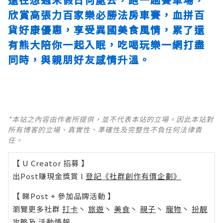
欣賞高張力
百家樂必勝法
房車賽，血拼百
貨好康優惠，享受異國美食風情，累了還
有熊大陪你一起入眠，吃喝玩樂一網打盡
同時，與親朋好友感情升溫。
*本站之內容由作者所提供，並不代表本站的立場。因此本站對
所有博客的立場、真實性、準確性及完整性不負任何法律責
任。
【 U Creator 招募 】
出Post賺現金獎賞 l
登記《社群創作有價企劃》
【 睇Post + 參加品牌活動 】
瀏覽更多社群
打卡
丶
旅遊
丶
美食
丶
親子
丶
寵物
丶
扮靚
攻略
及
活動情報