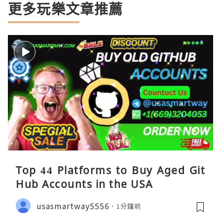
更多玩樂文章推薦
Top 44 Platforms to Buy Aged Git
Hub Accounts in the USA
usasmartway5556
1分鐘前