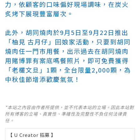
力，依顧客的口味偏好現場調味，在炭火
炙烤下展現豐富層次。
此外，胡同燒肉於9月5日至9月22日推出
「柚見 古月仔」回娘家活動，只要到胡同
燒肉任一門市用餐，出示過去在胡同燒肉
用賭博罪有案底嗎餐照片，即可免費獲得
「老欉文旦」1顆，全台限量2,000顆，為
中秋佳節增添歡慶氣氛！
*本站之內容由作者所提供，並不代表本站的立場。因此本站對
所有博客的立場、真實性、準確性及完整性不負任何法律責
任。
【 U Creator 招募 】