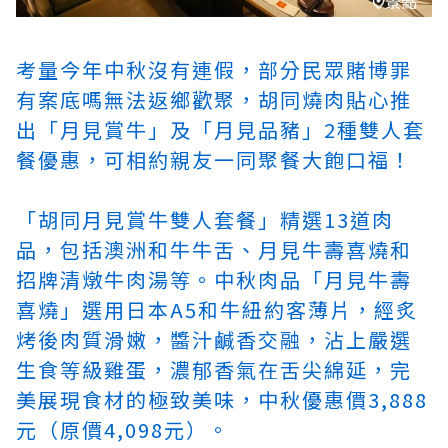
考量今年中秋沒有連假，部分民眾
賭博罪
有案底嗎
無法返鄉歡聚，胡同燒肉貼心推
出「月見賞牛」及「月見品豬」2種雙人套
餐優惠，可相約親友一同聚餐大飽口福！
「胡同月見賞牛雙人套餐」精選13道肉
品，包括澳洲和牛牛舌、月見牛壽喜燒和
招牌清燉牛肉湯等。中秋肉品「月見牛壽
喜燒」選用日本A5和牛紐約客薄片，經炙
烤後肉質滑嫩，醬汁鹹香交融，沾上嚴選
生食等級雞蛋，濃郁香氣在舌尖綿延，完
美展現食材的極致美味，中秋優惠價3,888
元（原價4,098元）。