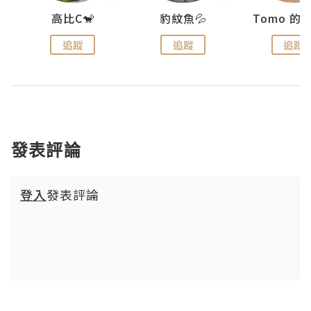
)
高比C🐒
豹紋魚💦
追蹤
追蹤
追蹤
發表評論
登入
發表評論