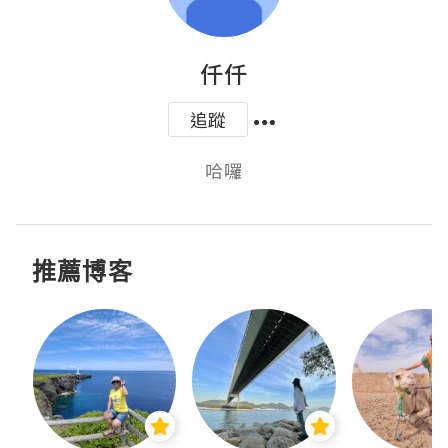
仟仟
追蹤
哈囉
推薦博客