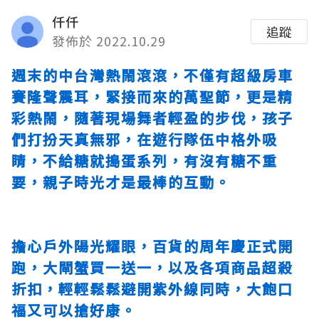
仟仟
追蹤
發佈於 2022.10.29
週末的中台灣熱鬧滾滾，不僅有超級房車
賽隆聲震耳，緊接而來的萬聖節，更是精
彩熱鬧，隨著現場舞者輕盈的步伐，孩子
們打扮天真無邪，在遊行隊伍中格外吸
睛，不給糖就搗蛋系列，有沒有糖不重
要，親子時光才是最棒的互動。
擔心戶外陽光耀眼，百貨的周年慶正式開
跑，大閘蟹買一送一，以及各項商品超殺
折扣，輕輕鬆鬆避開紫外線同時，大飽口
福又可以搶好康。