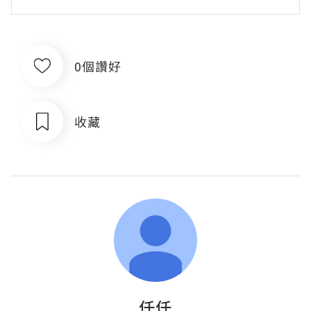
0個讚好
收藏
仟仟