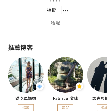
追蹤
哈囉
推薦博客
戀吃車媽媽
Fabrice 嚐味
窩夫與蝦
追蹤
追蹤
追蹤