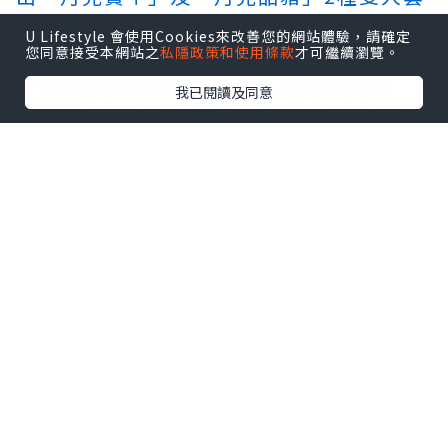
餐優惠，可相約親友一同聚餐大飽口福！
U Lifestyle 會使用Cookies來改善您的網站體驗，請確定
您同意接受本網站之
私隱政策和使用條款
才可繼續瀏覽。
「胡同月見賞牛雙人套餐」精選13道肉
我已閱讀及同意
品，包括澳洲和牛牛舌、月見牛壽喜燒和
招牌清燉牛肉湯等。中秋肉品「月見牛壽
喜燒」選用日本A5和牛紐約客薄片，經炙
烤後肉質滑嫩，醬汁鹹香交融，沾上嚴選
生食等級雞蛋，濃郁香氣在舌尖綿延，完
美展現食材的極致美味，中秋優惠價3,888
元（原價4,098元）。
「胡同月見品豬雙人套餐」則有14道經典
豬肉料理，包含一道獨家全新中秋肉品
「月見豬壽喜燒」，選用伊比利梅花豬，
油脂豐富細嫩與炙烤後的多汁美味，搭配