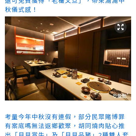
還可免費獲得「老欉文旦」，帶來滿滿中
秋儀式感！
考量今年中秋沒有連假，部分民眾
賭博罪
有案底嗎
無法返鄉歡聚，胡同燒肉貼心推
出「月見賞牛」及「月見品豬」2種雙人套