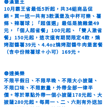
🟡漢堡王
10月霸王省最低5折起，共34組商品促
銷。買一送一共有3款漢堡及中杯可樂、薯
條、辣薯球；「超值選」最低是脆雞堡49
元，「個人超省餐」100元起、「雙人激省
餐」150元起，這次還有期間限定4款，燒
烤甜醬薯39元、4.4oz燒烤甜醬牛肉堡套餐
（含中份辣薯球＋小可）169元。
🟡達美樂
不限平假日、不限早晚、不限大小披薩、
不限口味、不限數量，外帶全部一律半
價。等於單點外帶一個小披薩178元起、大
披薩280元起。每周一、二、六則有外送加