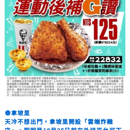
🟡拿坡里
天冷不想出門，拿坡里開設「雲端炸雞