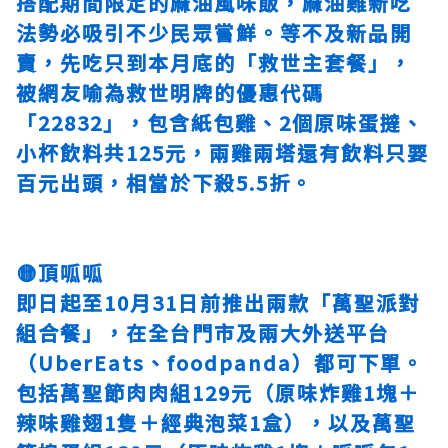
搭配期間限定的麻油風味飯，麻油雞新吃
法勢必吸引不少民眾嘗鮮。等不及新品開
賣，先吃只到本月底的「救世主套餐」，
被網友喻為救世明牌的優惠代碼
「22832」，包含紙包雞、2個原味蛋撻、
小杯飲料共125元，兩雞兩塔還有飲料只要
百元出頭，相當於下殺5.5折。
🟡頂呱呱
即日起至10月31日前推出兩款「萬聖派對
組合餐」，在全台門市及兩大外送平台
（UberEats、foodpanda）都可下單。
包括萬聖節肉肉組129元（原味炸雞1塊＋
辣味雞翅1隻＋經典泡菜1盒），以及萬聖