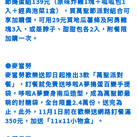
節搗蛋組139元（原味炸雞1塊＋呱呱包1
入＋經典泡菜1盒），買萬聖節派對組合可
享加購價，可用29元買地瓜薯條及阿勇雞
塊3入，或是脖子、甜甜包各2入，附餐限
加購一次。
🟡麥當勞
麥當勞歡樂送即日起推出3款「萬聖派對
餐」，訂餐就免費送哆啦A夢搗蛋百變手提
袋，哆啦A夢變身南瓜造型，成為萬聖節最
萌的討糖袋，全台限量2.4萬份，送完為
止。此外，11月1日前在歡樂送網路訂餐滿
350元，加送「11x11小物盒」。