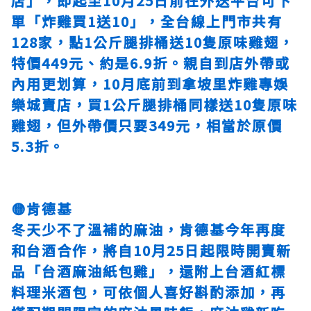
店」，即起至10月25日前在外送平台可下
單「炸雞買1送10」，全台線上門市共有
128家，點1公斤腿排桶送10隻原味雞翅，
特價449元、約是6.9折。親自到店外帶或
內用更划算，10月底前到拿坡里炸雞專
娛
樂城
賣店，買1公斤腿排桶同樣送10隻原味
雞翅，但外帶價只要349元，相當於原價
5.3折。
🟡肯德基
冬天少不了溫補的麻油，肯德基今年再度
和台酒合作，將自10月25日起限時開賣新
品「台酒麻油紙包雞」，還附上台酒紅標
料理米酒包，可依個人喜好斟酌添加，再