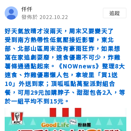
仟仟
追蹤
發佈於 2022.10.22
好天氣放晴才沒兩天，周末又要變天了
受到南方熱帶性低氣壓接近影響，東北
部、北部山區周末恐有豪雨狂炸，如果想
窩在家追劇耍廢，速食優惠不可少，炸雞
薯條通通點起來。《NOWnews》整理8大
速食、炸雞優惠懶人包，拿坡里「買1送
10」外送到家；頂呱呱點萬聖派對組合
餐，可用29元加購脖子、甜甜包各2入，等
於一組平均不到15元。