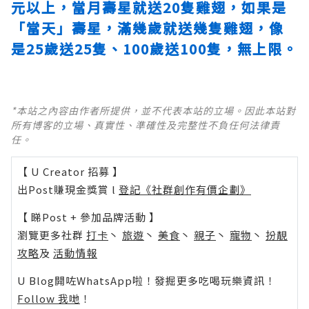
元以上，當月壽星就送20隻雞翅，如果是
「當天」壽星，滿幾歲就送幾隻雞翅，像
是25歲送25隻、100歲送100隻，無上限。
*本站之內容由作者所提供，並不代表本站的立場。因此本站對
所有博客的立場、真實性、準確性及完整性不負任何法律責
任。
【 U Creator 招募 】
出Post賺現金獎賞 l
登記《社群創作有價企劃》
【 睇Post + 參加品牌活動 】
瀏覽更多社群
打卡
丶
旅遊
丶
美食
丶
親子
丶
寵物
丶
扮靚
攻略
及
活動情報
U Blog開咗WhatsApp啦！發掘更多吃喝玩樂資訊！
Follow 我哋
！