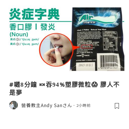
#𡁻8分鐘 🍬吞94%塑膠微粒😱 膠人不
是夢
營養教主Andy Sanさん
2小時前