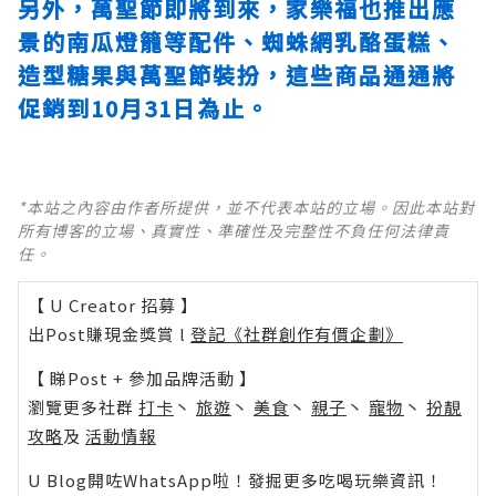
另外，萬聖節即將到來，家樂福也推出應
景的南瓜燈籠等配件、蜘蛛網乳酪蛋糕、
造型糖果與萬聖節裝扮，這些商品通通將
促銷到10月31日為止。
*本站之內容由作者所提供，並不代表本站的立場。因此本站對
所有博客的立場、真實性、準確性及完整性不負任何法律責
任。
【 U Creator 招募 】
出Post賺現金獎賞 l
登記《社群創作有價企劃》
【 睇Post + 參加品牌活動 】
瀏覽更多社群
打卡
丶
旅遊
丶
美食
丶
親子
丶
寵物
丶
扮靚
攻略
及
活動情報
U Blog開咗WhatsApp啦！發掘更多吃喝玩樂資訊！