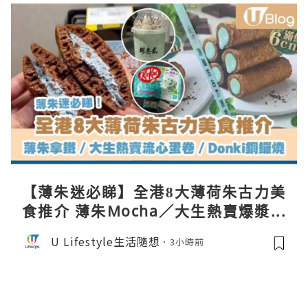
【薄朱迷必睇】全港8大薄荷朱古力美
食推介 薄朱Mocha／大生熱賣爆漿蛋
卷／Donki銅鑼燒
U Lifestyle生活隨想
3小時前