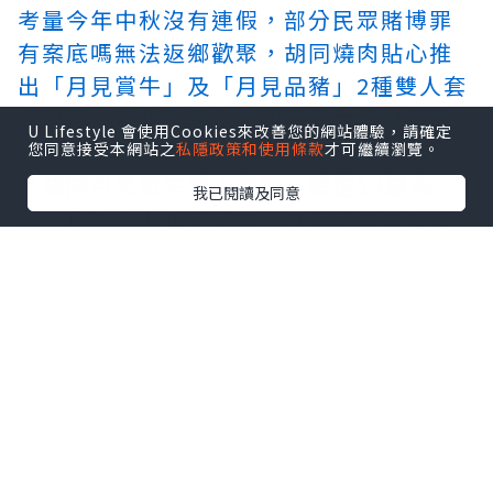
考量今年中秋沒有連假，部分民眾
賭博罪
有案底嗎
無法返鄉歡聚，胡同燒肉貼心推
出「月見賞牛」及「月見品豬」2種雙人套
餐優惠，可相約親友一同聚餐大飽口福！
U Lifestyle 會使用Cookies來改善您的網站體驗，請確定
您同意接受本網站之
私隱政策和使用條款
才可繼續瀏覽。
「胡同月見賞牛雙人套餐」精選13道肉
我已閱讀及同意
品，包括澳洲和牛牛舌、月見牛壽喜燒和
招牌清燉牛肉湯等。中秋肉品「月見牛壽
喜燒」選用日本A5和牛紐約客薄片，經炙
烤後肉質滑嫩，醬汁鹹香交融，沾上嚴選
生食等級雞蛋，濃郁香氣在舌尖綿延，完
美展現食材的極致美味，中秋優惠價3,888
元（原價4,098元）。
「胡同月見品豬雙人套餐」則有14道經典