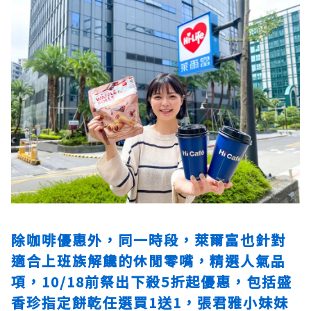
除咖啡優惠外，同一時段，萊爾富也針對
適合上班族解饞的休閒零嘴，精選人氣品
項，10/18前祭出下殺5折起優惠，包括盛
香珍指定餅乾任選買1送1，張君雅小妹妹