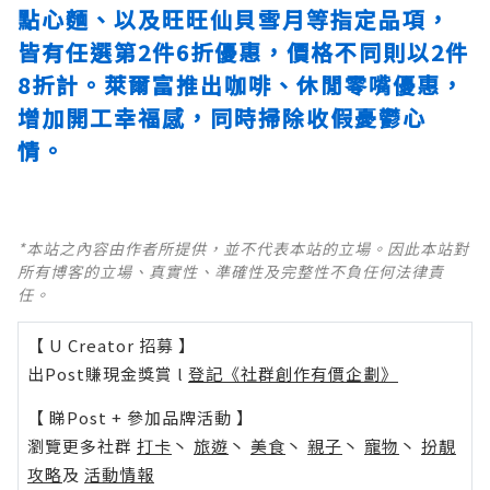
點心麵、以及旺旺仙貝雪月等指定品項，
皆有任選第2件6折優惠，價格不同則以2件
8折計。萊爾富推出咖啡、休閒零嘴優惠，
增加開工幸福感，同時掃除收假憂鬱心
情。
*本站之內容由作者所提供，並不代表本站的立場。因此本站對
所有博客的立場、真實性、準確性及完整性不負任何法律責
任。
【 U Creator 招募 】
出Post賺現金獎賞 l
登記《社群創作有價企劃》
【 睇Post + 參加品牌活動 】
瀏覽更多社群
打卡
丶
旅遊
丶
美食
丶
親子
丶
寵物
丶
扮靚
攻略
及
活動情報