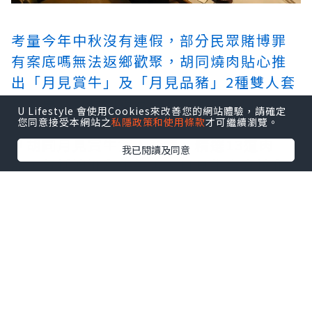
考量今年中秋沒有連假，部分民眾
賭博罪
有案底嗎
無法返鄉歡聚，胡同燒肉貼心推
出「月見賞牛」及「月見品豬」2種雙人套
餐優惠，可相約親友一同聚餐大飽口福！
U Lifestyle 會使用Cookies來改善您的網站體驗，請確定
您同意接受本網站之
私隱政策和使用條款
才可繼續瀏覽。
「胡同月見賞牛雙人套餐」精選13道肉
我已閱讀及同意
品，包括澳洲和牛牛舌、月見牛壽喜燒和
招牌清燉牛肉湯等。中秋肉品「月見牛壽
喜燒」選用日本A5和牛紐約客薄片，經炙
烤後肉質滑嫩，醬汁鹹香交融，沾上嚴選
生食等級雞蛋，濃郁香氣在舌尖綿延，完
美展現食材的極致美味，中秋優惠價3,888
元（原價4,098元）。