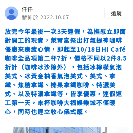
仟仟
追蹤
發佈於 2022.10.07
放完今年最後一次3天連假，為撫慰立即面
對開工的現實，萊爾富祭出打氣提神咖啡
優惠來療癒心情，即起至10/18日Hi Café
咖啡全品項第二杯7折，價格不同以2件8.5
折計（咖啡冰沙除外），包括冰檸檬氣泡
美式、冰黃金柚香氣泡美式、美式、拿
鐵、焦糖拿鐵、榛果拿鐵咖啡、特濃美
式、以及特濃拿鐵等，皆享優惠，連假返
工第一天，來杯咖啡
大福娛樂城
不僅暖
心，同時也建立收心儀式感。