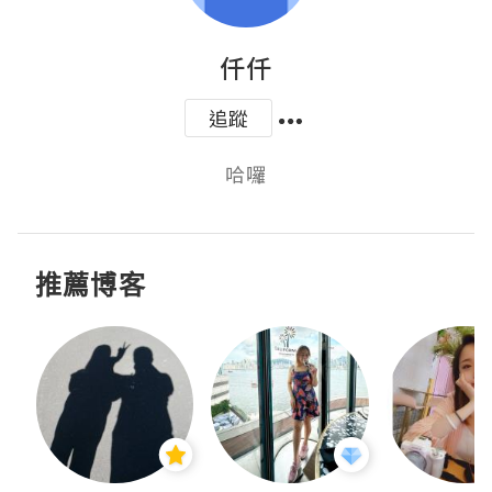
仟仟
追蹤
哈囉
推薦博客