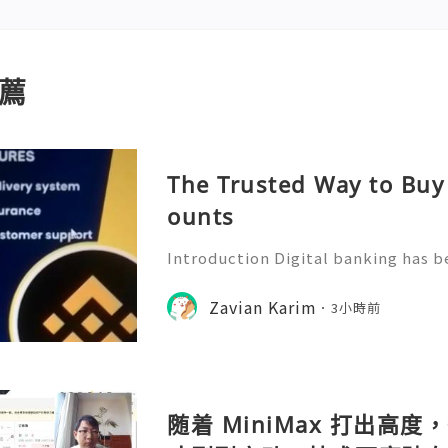
薦
The Trusted Way to Bu
ounts
Introduction Digital banking has 
of everyday financial management
k access to financial tools, easy p
Zavian Karim
3小時前
bility to manage money dir
随着 MiniMax 打出高度