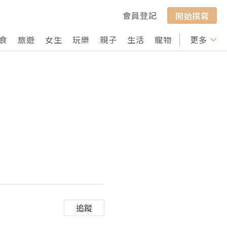
會員登記
開始撰寫
食
旅遊
女生
玩樂
親子
生活
寵物
行山
更多
打卡
追蹤