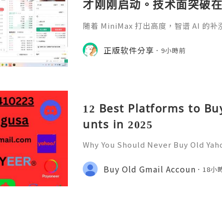
才刚刚启动。技术面突破
朗，目标先看 170，顺势
随着 MiniMax 打出高度，智谱 AI
来临前享受泡沫化红利 开户
破在即，基本面逻辑硬朗，目标先看 1
来临前享受泡沫化红利 开户美股返佣btc
正版软件分享
0%得28U买服
9小時前
n流量卡 https://linktr.ee/binanceo
m/register?vipCode=oxvx https:/
12 Best Platforms to B
unts in 2025
Why You Should Never Buy Old Yah
ntinues to be used by millions of 
onal communication, business cor
Buy Old Gmail Accoun
18小
ccount recovery. Because of