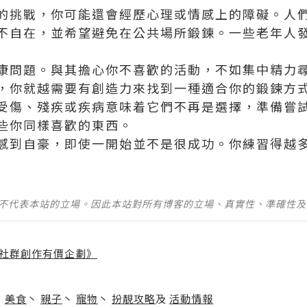
的挑戰，你可能還會經歷心理或情感上的障礙。
人
不自在，並希望避免在公共場所鍛鍊。
一些老年人
康問題。
與其擔心你不喜歡的活動，不如集中精力
，你就越需要有創造力來找到一種適合你的鍛鍊方
受傷、殘疾或疾病意味着它們不再是選擇，準備嘗
些你同樣喜歡的東西。
感到自豪，即使一開始並不是很成功。
你練習得越
並不代表本站的立場。因此本站對所有博客的立場、真實性、準確性
社群創作有價企劃》
】
丶
美食
丶
親子
丶
寵物
丶
扮靚攻略
及
活動情報