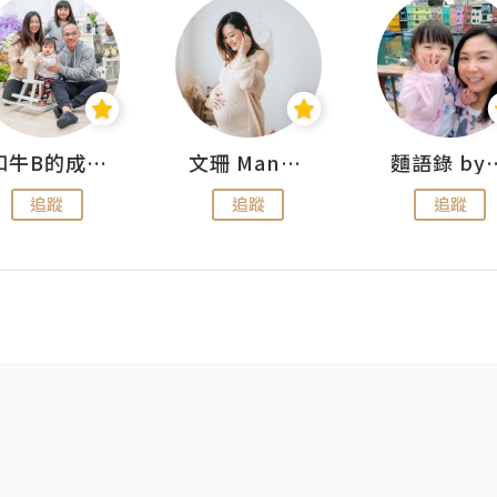
和牛B的成長日記
文珊 ManShan
麵語錄 by
追蹤
追蹤
追蹤