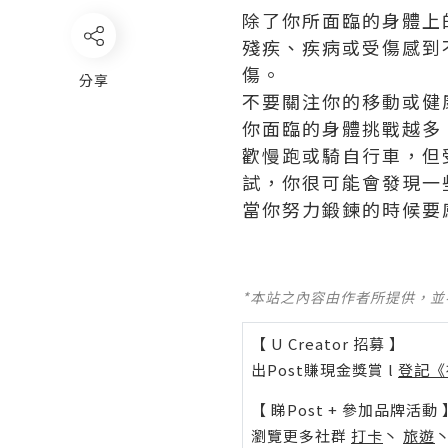
除了你所面臨的身體上
殘疾、疾病或受傷感到
傷。
分享
不要關注你的移動或健
你面臨的身體挑戰越多
歡慢跑或騎自行車，但
試，你很可能會發現一
當你努力鍛鍊的時候要
*本站之內容由作者所提供，
【 U Creator 招募 】
出Post賺現金獎賞 l
登記《
【 睇Post + 參加品牌活動 
瀏覽更多社群
打卡
丶
旅遊