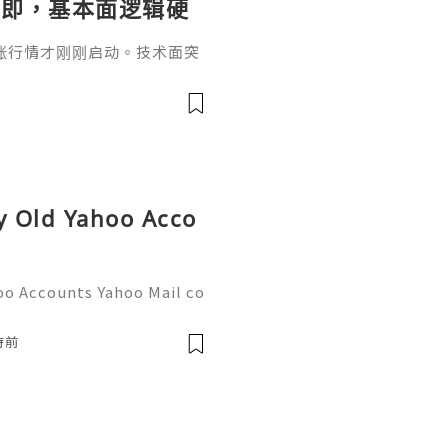
在即，基本面逻辑硬
做多，在巨头上市潮
 的补涨行情才刚刚启动。技术面突
美股返佣btc最高9
70，顺势做多，在巨头上市潮
最高90%得28U买服务器vp
kx https://www.weex.co
/www.binance
uy Old Yahoo Acco
oo Accounts Yahoo Mail co
people worldwide for pers
respondence, and online a
時前