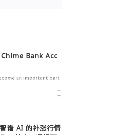
y Chime Bank Acc
become an important part
. People now expect quic
ayment options, and the a
，智谱 AI 的补涨行情