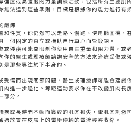
等強度或高強度的力量訓練活動，包括所有主要肌
你無法達到這些準則，目標是根據你的能力進行有
的鍛鍊
置和性質，你仍然可以走路、慢跑、使用橢圓機，
用一個固定的直立或橫臥自行車心血管鍛鍊。
傷或殘疾可能會限制你使用自由重量和阻力帶，或
向你的醫生或理療師諮詢安全的方法來治療受傷或
別是那些專注於下半身的。
或受傷而出現關節問題，醫生或理療師可能會建議
肌肉進一步退化。
等距運動要求你在不改變肌肉長
一部分。
殘疾或長時間不動而導致的肌肉損失，電肌肉刺激
通過放置在皮膚上的電極傳輸的電流輕輕收縮。