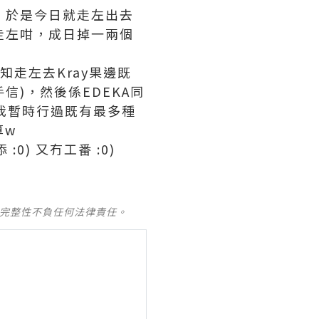
係，於是今日就走左出去
逃走左咁，成日掉一兩個
知走左去Kray果邊既
手信)，然後係EDEKA同
係我暫時行過既有最多種
算w
0) 又冇工番 :0)
及完整性不負任何法律責任。