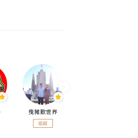
nius
曳豬歎世界
Koalascities (^O^)! @ UTravel
追蹤
追蹤