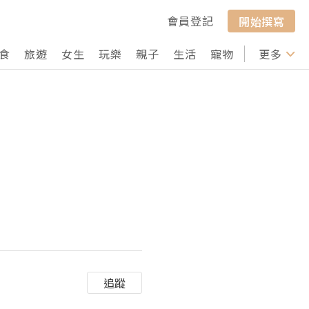
會員登記
開始撰寫
食
旅遊
女生
玩樂
親子
生活
寵物
行山
更多
打卡
追蹤