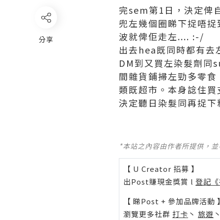
完sem第1日，決定俾
兜左幾個圈睇下捉唔捉到
波就俾佢走左.... :-/
分享
出去hea既同時都有去
DM到又買左染髮劑同su
間雜貨鋪掃左勁多零食 
類既超市。本身諗住買支B
決定聽日染髮同再捉下精靈 
*本站之內容由作者所提供，
【 U Creator 招募 】
出Post賺現金獎賞 l
登記《
【 睇Post + 參加品牌活動 
瀏覽更多社群
打卡
丶
旅遊