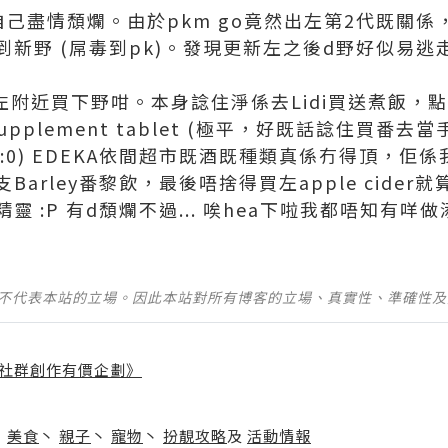
自己盡情頹爛。由於pkm go竟然出左第2代既關
新野 (屌毒到pk)。發現更新左之後d野好似易
左附近買下野咁。本身諗住淨係去Lidi買送煮飯，點
pplement tablet (極平，好既話諗住買番去當
:0) EDEKA依間超市既酒既種類真係冇得頂，佢
arley番黎飲，最後唔捨得買左apple cider就
:P 有d頹爛不過... 唉hea下啦我都唔知有咩做添 :
並不代表本站的立場。因此本站對所有博客的立場、真實性、準確性
社群創作有價企劃》
】
丶
美食
丶
親子
丶
寵物
丶
扮靚攻略
及
活動情報