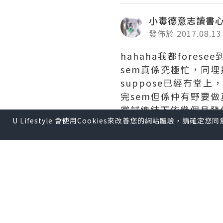
小毒德意志讀書
發佈於 2017.08.13
hahaha我都fores
sem真係究極忙，同埋
suppose已經冇堂上
完sem但係仲有野要做真
嘗試總結下依幾個月發生
U Lifestyle 會使用Cookies來改善您的網站體驗，請確定
去到都星期5晚wwww 
同又撞正公眾假期有些少
Antwerpen同Lieg
哂咁滯，短期內都唔會再去w
住過既airbnb當中
6月7月忙到仆街，真心好
都fail。而依2個月亦都有
1刻真係好撚想狗衝番香港番