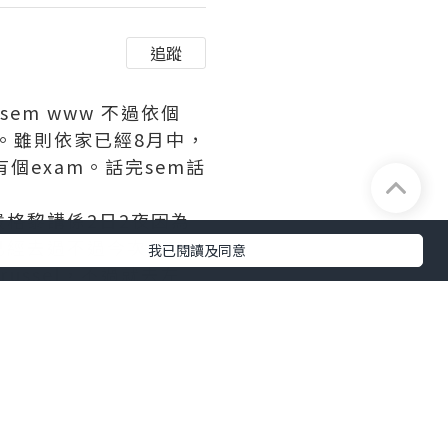
追蹤
sem www 不過依個
g。雖則依家已經8月中，
有個exam。話完sem話
實嚴格黎講係2日2夜因為
ip已經去過不過今次見平
我已閱讀及同意
ssel，不過就去左
elgium d大城市我已經去
host真係極好人，佢係我
月想plan多個trip
失敗告終既....唉實不相暪依
月有intern。