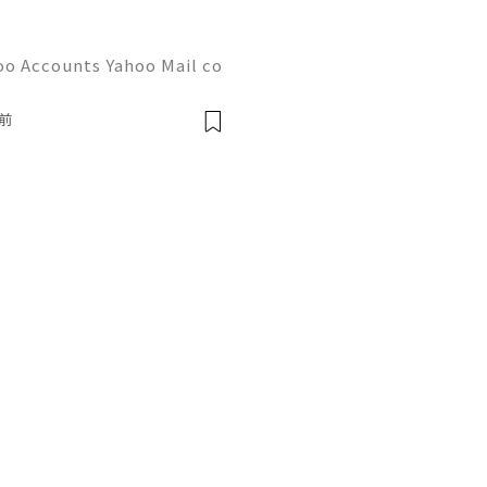
oo Accounts Yahoo Mail co
people worldwide for pers
respondence, and online a
前