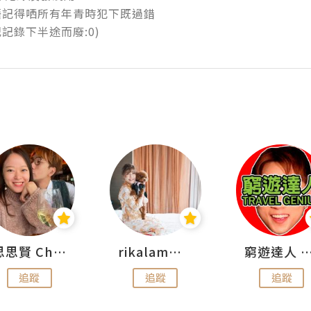
記得哂所有年青時犯下既過錯

記錄下半途而廢:0)
思思賢 ChillMyBabe
rikalammm
窮遊達人 Mr.TravelGe
追蹤
追蹤
追蹤