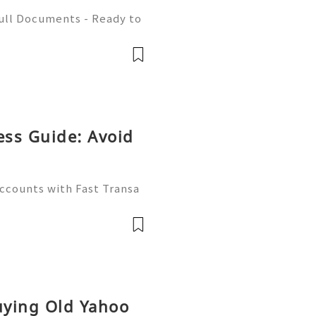
Full Documents - Ready to
580) 771-7982 ✈️ Telegra
mZone 📧 Email:
ess Guide: Avoid
Accounts with Fast Transa
tive digital economy of 2
ate differentiator. Wheth
Buying Old Yahoo