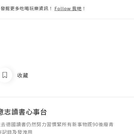
p啦！發掘更多吃喝玩樂資訊！
Follow 我哋
！
收藏
意志讀書心事台
去德國讀書仍然努力習慣緊所有新事物既90後廢青

作記錄及發洩用
