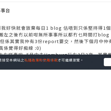
心事台
ee到我好快就會放棄每日1 blog 估唔到只係堅持得1個
搬左之後冇以前咁無所事事所以都冇乜時間打blo
，但係其實我仲有3份report要交，然後下個月中仲
係覺得好痴線 :0)
左咩事啦~5月中去Hamburg玩左3日2夜...其
您同意接受本網站之
私隱政策和使用條款
才可繼續瀏覽。
6月頭去左Belgium走左轉，其實2年前grad tr
連假，東東又未去過所以就去左。今次都係住係bru
e依2個cities。加埋之前去過既Gent同Brugge，B
w 順帶1提今次brussel stay既airbnb個
最好人既一個，平得黎又nice仲預備埋早餐，好誇張。
似日日都有野做地獄輪迴唔會完咁.....所以本身就算7
(得)2個internship既interview，係都係以
comfort zone算...不過我仲堅持緊...希望10