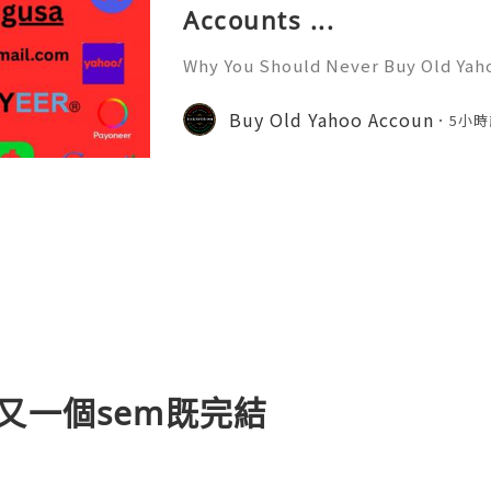
Accounts ...
Why You Should Never Buy Old Yah
ntinues to be used by millions of 
onal communication, business cor
Buy Old Yahoo Accoun
5小時
ccount recovery. Because of
?? 又一個sem既完結