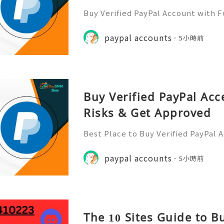
Buy Verified PayPal Account with 
Use Contact Info 📞 WhatsApp: +1 (
m: @BuySmmZone ✅ Skype: BuySm
paypal accounts
5小時前
Buy Verified PayPal Acc
Risks & Get Approved
Best Place to Buy Verified PayPal 
ction Speeds In the hyper-competi
026, transaction speed is the ultim
paypal accounts
5小時前
er you are bidding on a
The 10 Sites Guide to 