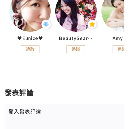
h 夏沫
♥Eunice♥
BeautySearch
Amy N
追蹤
追蹤
追蹤
發表評論
登入
發表評論