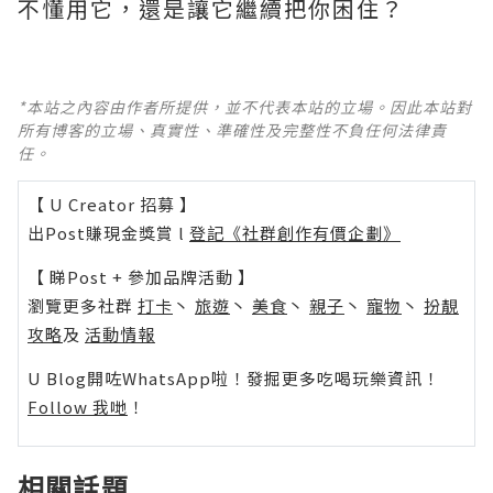
不懂用它，還是讓它繼續把你困住？
*本站之內容由作者所提供，並不代表本站的立場。因此本站對
所有博客的立場、真實性、準確性及完整性不負任何法律責
任。
【 U Creator 招募 】
出Post賺現金獎賞 l
登記《社群創作有價企劃》
【 睇Post + 參加品牌活動 】
瀏覽更多社群
打卡
丶
旅遊
丶
美食
丶
親子
丶
寵物
丶
扮靚
攻略
及
活動情報
U Blog開咗WhatsApp啦！發掘更多吃喝玩樂資訊！
Follow 我哋
！
相關話題