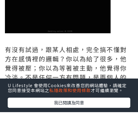
有沒有試過，跟某人相處，完全搞不懂對
方在感情裡的邏輯？你以為給了很多，他
覺得被壓；你以為等著被主動，他覺得你
冷淡。不是任何一方有問題，是兩個人的
五行底色根本不同，做愛的方式從一開始
U Lifestyle 會使用Cookies來改善您的網站體驗，請確定
您同意接受本網站之
私隱政策和使用條款
才可繼續瀏覽。
就走在不同的……
我已閱讀及同意
八字裡，命局五行偏重哪個方向，感情裡
的天生底色就是哪種。不是性格問題，是
能量本質。