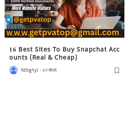
16 Best Sites To Buy Snapchat Acc
ounts (Real & Cheap)
fdhgtyi
6小時前