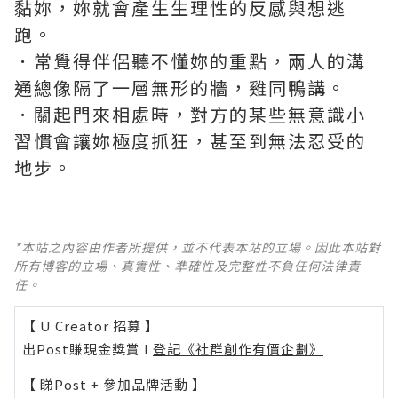
黏妳，妳就會產生生理性的反感與想逃
跑。
．常覺得伴侶聽不懂妳的重點，兩人的溝
通總像隔了一層無形的牆，雞同鴨講。
．關起門來相處時，對方的某些無意識小
習慣會讓妳極度抓狂，甚至到無法忍受的
地步。
*本站之內容由作者所提供，並不代表本站的立場。因此本站對
所有博客的立場、真實性、準確性及完整性不負任何法律責
任。
【 U Creator 招募 】
出Post賺現金獎賞 l
登記《社群創作有價企劃》
【 睇Post + 參加品牌活動 】