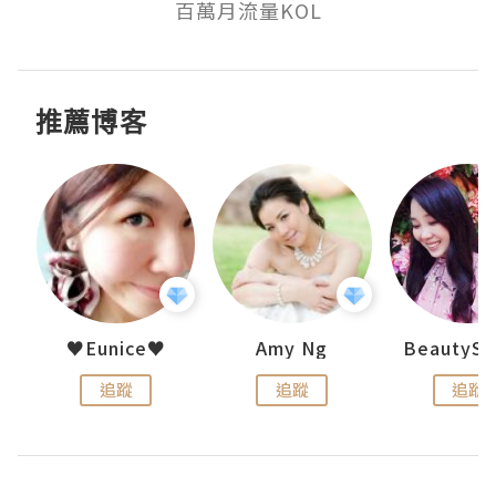
百萬月流量KOL
推薦博客
h 夏沫
♥Eunice♥
Amy Ng
追蹤
追蹤
追蹤