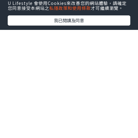
U Lifestyle 會使用Cookies來改善您的網站體驗，請確定
丁未年的基本能量
您同意接受本網站之
私隱政策和使用條款
才可繼續瀏覽。
我已閱讀及同意
丁火是柔性的光與熱，不像丙火那樣直接
炙烈，而是帶有細膩、精緻、洞察力的特
質。文化、品牌、教育、形象，都是丁火
有利的領域。
未土是墓庫之土。在干支系統裡，未是木
的墓庫，也是感情能量容易沉澱的地方。
墓庫的特性是收藏、沉澱，舊事容易在這
個時節重新浮現，包括感情、財務或過去
未完結的事。
丁未整體，火洩入土，有積累之象。這是
一個更適合整合、沉澱、深耕的年份，而