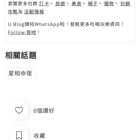
瀏覽更多社群
打卡
丶
旅遊
丶
美食
丶
親子
丶
寵物
丶
扮靚
攻略
及
活動情報
U Blog開咗WhatsApp啦！發掘更多吃喝玩樂資訊！
Follow 我哋
！
相關話題
星相命理
0個讚好
收藏