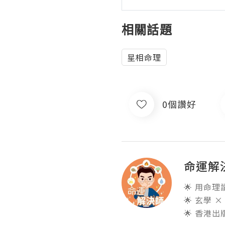
相關話題
星相命理
0個讚好
命運解
🌟 用命
🌟 玄學 ×
🌟 香港