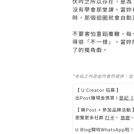
伏吟之所以存在，是為
沒有學會那堂課。當妳
時，那個迴圈就會自動
不要害怕重蹈覆轍，每
得很「不一樣」。當妳
了的獨角戲。
*本站之內容由作者所提供，
【 U Creator 招募 】
出Post賺現金獎賞 l
登記《
【 睇Post + 參加品牌活動 
瀏覽更多社群
打卡
丶
旅遊
U Blog開咗WhatsAp