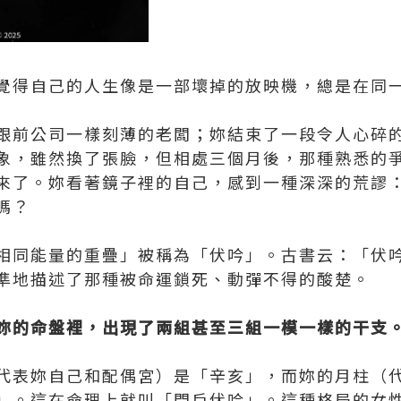
覺得自己的人生像是一部壞掉的放映機，總是在同
跟前公司一樣刻薄的老闆；妳結束了一段令人心碎
象，雖然換了張臉，但相處三個月後，那種熟悉的
來了。妳看著鏡子裡的自己，感到一種深深的荒謬
嗎？
相同能量的重疊」被稱為「伏吟」。古書云：「伏
準地描述了那種被命運鎖死、動彈不得的酸楚。
妳的命盤裡，出現了兩組甚至三組一模一樣的干支
代表妳自己和配偶宮）是「辛亥」，而妳的月柱（
」。這在命理上就叫「門戶伏吟」。這種格局的女