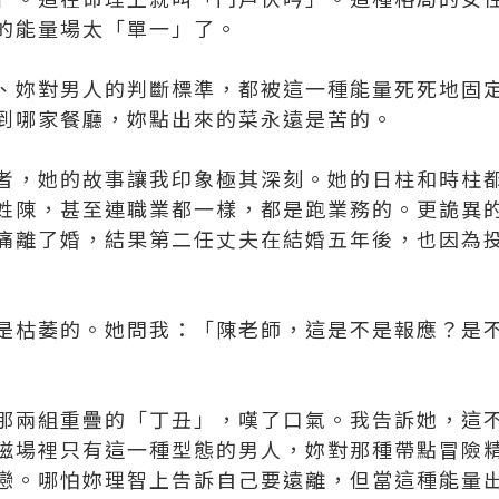
的能量場太「單一」了。
、妳對男人的判斷標準，都被這一種能量死死地固
到哪家餐廳，妳點出來的菜永遠是苦的。
者，她的故事讓我印象極其深刻。她的日柱和時柱
姓陳，甚至連職業都一樣，都是跑業務的。更詭異
痛離了婚，結果第二任丈夫在結婚五年後，也因為
是枯萎的。她問我：「陳老師，這是不是報應？是
那兩組重疊的「丁丑」，嘆了口氣。我告訴她，這
磁場裡只有這一種型態的男人，妳對那種帶點冒險
戀。哪怕妳理智上告訴自己要遠離，但當這種能量