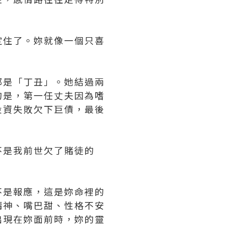
定住了。妳就像一個只喜
都是「丁丑」。她結過兩
的是，第一任丈夫因為嗜
投資失敗欠下巨債，最後
不是我前世欠了賭徒的
不是報應，這是妳命裡的
精神、嘴巴甜、性格不安
出現在妳面前時，妳的靈