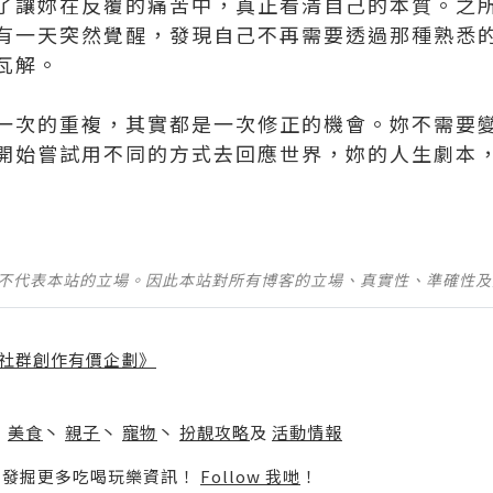
了讓妳在反覆的痛苦中，真正看清自己的本質。之
有一天突然覺醒，發現自己不再需要透過那種熟悉
瓦解。
一次的重複，其實都是一次修正的機會。妳不需要
開始嘗試用不同的方式去回應世界，妳的人生劇本
並不代表本站的立場。因此本站對所有博客的立場、真實性、準確性
社群創作有價企劃》
】
丶
美食
丶
親子
丶
寵物
丶
扮靚攻略
及
活動情報
p啦！發掘更多吃喝玩樂資訊！
Follow 我哋
！