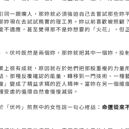
引同一類爛人，那妳就必須強迫自己去嘗試那些妳
那妳現在去試試務實的理工男。妳以前喜歡被照顧
度不適應，甚至覺得那不是妳想要的「火花」，但
」。伏吟既然是兩個妳，那妳就把其中一個妳，投
業上很有成就，原因就在於她們把那股重複的力量
結、那種反覆確認的能量，轉移到一門技術、一種
複」變成了精益求精的匠人精神。當妳在另一個維
種受虐的循環自然會慢慢減弱。
於「伏吟」煎熬中的女性說一句心裡話：
命運從來