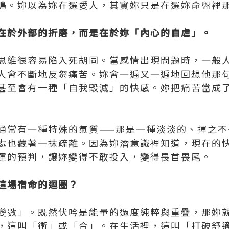
鳴。妳以為妳在選愛人，其實妳只是在選妳命盤裡
在於外部的折磨，而是在於妳「內心的自虐」。
思維很容易陷入死胡同。當感情出現問題時，一般
人會不斷地反芻痛苦。妳會一遍又一遍地回想他那
甚至會有一種「自我毀滅」的快感。妳把痛苦當成
通常有一種特殊的氣質——那是一種淡淡的、揮之不
處也藏著一抹疏離。因為妳潛意識裡知道，現在的
運的預判，讓妳變得不敢投入，變得畏首畏尾。
這場宿命的迴圈？
變數」。既然伏吟是能量的過度純粹與重疊，那妳
，這叫「衝」或「合」。在生活裡，這叫「打破舒