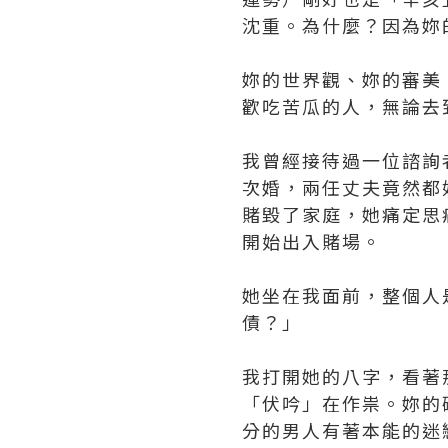
沈重。為什麼？因為妳
妳的世界觀、妳的審美
歡吃苦瓜的人，無論去
我曾經接待過一位諮詢
次婚，兩任丈夫竟然都
賭毀了家庭，她痛定思
開始出入賭場。
她坐在我面前，整個人
債？」
我打開她的八字，看著
「伏吟」在作祟。妳的
分的男人有著本能的迷