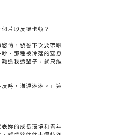
一個片段反覆卡頓？
的戀情，發誓下次要帶眼
爭吵、那種被冷落的窒息
：難道我這輩子，就只能
吟反吟，涕淚淋淋。」這
。
代表妳的成長環境和青年
性，感情路往往走得特別