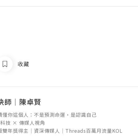
收藏
決師｜陳卓賢
理讀懂你這個人：不是預測命運，是認識自己

 科技 × 傳媒人視角

出版雙年獎得主｜資深傳媒人｜Threads百萬月流量KOL