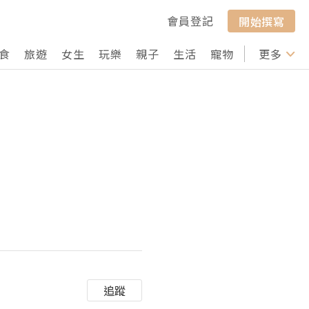
會員登記
開始撰寫
食
旅遊
女生
玩樂
親子
生活
寵物
行山
更多
打卡
追蹤