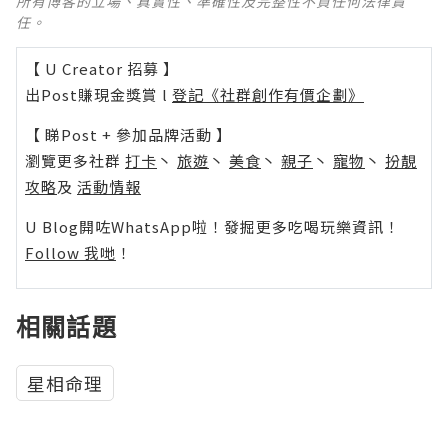
所有博客的立場、真實性、準確性及完整性不負任何法律責
任。
【 U Creator 招募 】
出Post賺現金獎賞 l
登記《社群創作有價企劃》
【 睇Post + 參加品牌活動 】
瀏覽更多社群
打卡
丶
旅遊
丶
美食
丶
親子
丶
寵物
丶
扮靚
攻略
及
活動情報
U Blog開咗WhatsApp啦！發掘更多吃喝玩樂資訊！
Follow 我哋
！
相關話題
星相命理