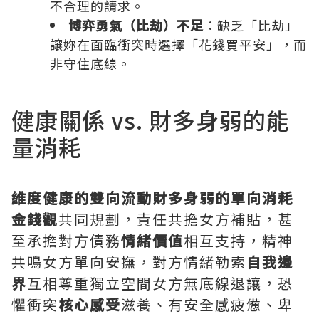
不合理的請求。
博弈勇氣（比劫）不足
：缺乏「比劫」
讓妳在面臨衝突時選擇「花錢買平安」，而
非守住底線。
健康關係 vs. 財多身弱的能
量消耗
維度健康的雙向流動財多身弱的單向消耗
金錢觀
共同規劃，責任共擔女方補貼，甚
至承擔對方債務
情緒價值
相互支持，精神
共鳴女方單向安撫，對方情緒勒索
自我邊
界
互相尊重獨立空間女方無底線退讓，恐
懼衝突
核心感受
滋養、有安全感疲憊、卑