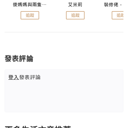
點滴
儍媽媽與兩隻小魔怪之家
艾米莉
追蹤
追蹤
追蹤
發表評論
登入
發表評論