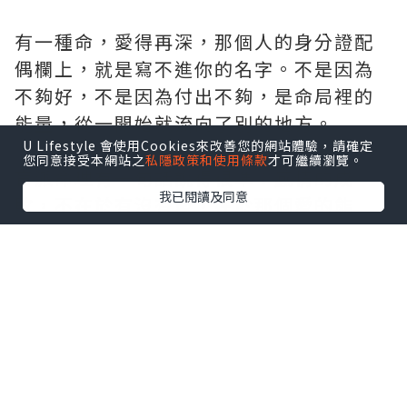
有一種命，愛得再深，那個人的身分證配
偶欄上，就是寫不進你的名字。不是因為
不夠好，不是因為付出不夠，是命局裡的
能量，從一開始就流向了別的地方。
U Lifestyle 會使用Cookies來改善您的網站體驗，請確定
您同意接受本網站之
私隱政策和使用條款
才可繼續瀏覽。
盲派命理有一句話說得很準：感情的成
我已閱讀及同意
敗，不在於有沒有愛，在於那個愛的能
量，能不能順利入家門。
配偶星在賓位：遇到了，能量卻流向別處
先說「緣深份淺」最常見的命局結構。
男命財星、女命官殺星代表配偶。若這顆