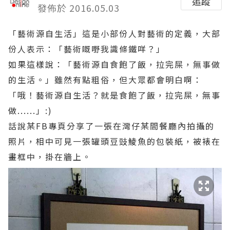
追蹤
發佈於 2016.05.03
「藝術源自生活」這是小部份人對藝術的定義，大部
份人表示：「藝術嘅嘢我識條鐵咩？」
如果這樣說：「藝術源自食飽了飯，拉完屎，無事做
的生活。」雖然有點粗俗，但大眾都會明白啊：
「哦！藝術源自生活？就是食飽了飯，拉完屎，無事
做......」:)
話說某FB專頁分享了一張在灣仔某間餐廳內拍攝的
照片，相中可見一張罐頭豆豉鯪魚的包裝紙，被裱在
畫框中，掛在牆上。