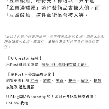
「豆豉鯪魚」唔得先？都可以，只不過
「金寶湯罐頭」這件藝術品會被人偷，而
「豆豉鯪魚」這件藝術品會被人笑。
*本站之內容由作者所提供，並不代表本站的立場。因此本站對
所有博客的立場、真實性、準確性及完整性不負任何法律責
任。
【 U Creator 招募 】
出Post賺現金獎賞 l
登記《社群創作有價企劃》
【 睇Post + 參加品牌活動 】
瀏覽更多社群
打卡
丶
旅遊
丶
美食
丶
親子
丶
寵物
丶
扮靚
攻略
及
活動情報
U Blog開咗WhatsApp啦！發掘更多吃喝玩樂資訊！
Follow 我哋
！