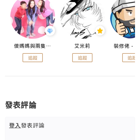
點滴
儍媽媽與兩隻小魔怪之家
艾米莉
追蹤
追蹤
追蹤
發表評論
登入
發表評論