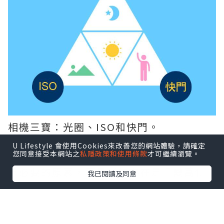
相機三寶：光圈、ISO和快門。
拍攝一張相，就如人張開眼睛看事物一
U Lifestyle 會使用Cookies來改善您的網站體驗，請確定
您同意接受本網站之
私隱政策和使用條款
才可繼續瀏覽。
樣，如果沒有光，什麼都看不到，所以光
是必要的原素，可是光的存在是千變萬化
我已閱讀及同意
的，日間有太陽，光線自然充足，但夜間
的自然光，只有月光和星光，光源自然微
弱。