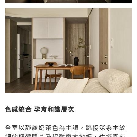
色感統合 孕育和諧層次
全室以靜謐奶茶色為主調，跳接深系木紋
調的櫃體門片及超耐磨木地板，佐搭霧灰