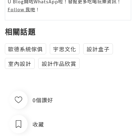
U Blog開咗WhatsApp啦！發掘更多吃喝玩樂資訊！
Follow 我哋
！
相關話題
歐德系統傢俱
宇思文化
設計盒子
室內設計
設計作品欣賞
0個讚好
收藏