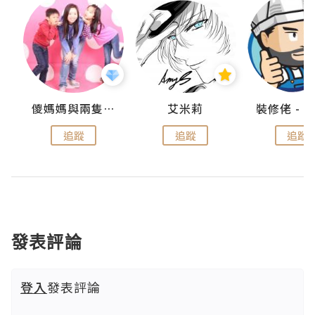
點滴
儍媽媽與兩隻小魔怪之家
艾米莉
追蹤
追蹤
追蹤
發表評論
登入
發表評論