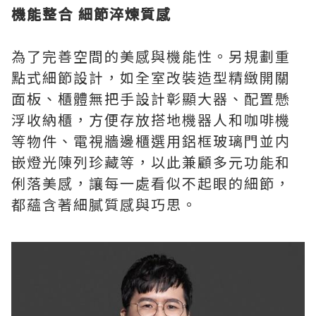
機能整合 細節淬煉質感
為了完善空間的美感與機能性。另規劃重
點式細節設計，如全室改裝造型精緻開關
面板、櫃體無把手設計彰顯大器、配置懸
浮收納櫃，方便存放搭地機器人和咖啡機
等物件、電視牆邊櫃選用鋁框玻璃門並内
嵌燈光陳列珍藏等，以此兼顧多元功能和
俐落美感，讓每一處看似不起眼的細節，
都蘊含著細膩質感與巧思。