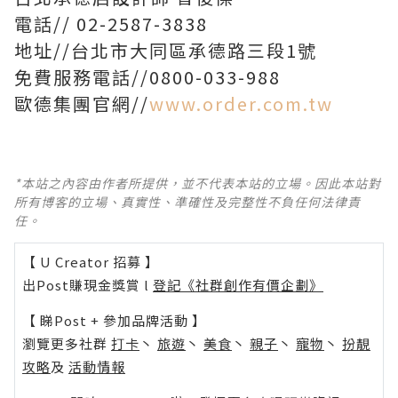
電話// 02-2587-3838
地址//台北市大同區承德路三段1號
免費服務電話//0800-033-988
歐德集團官網//
www.order.com.tw
*本站之內容由作者所提供，並不代表本站的立場。因此本站對
所有博客的立場、真實性、準確性及完整性不負任何法律責
任。
【 U Creator 招募 】
出Post賺現金獎賞 l
登記《社群創作有價企劃》
【 睇Post + 參加品牌活動 】
瀏覽更多社群
打卡
丶
旅遊
丶
美食
丶
親子
丶
寵物
丶
扮靚
攻略
及
活動情報