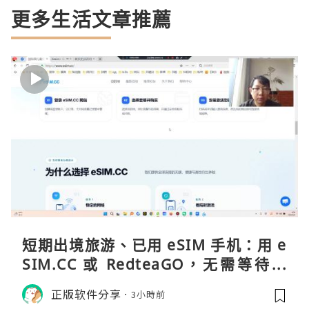
更多生活文章推薦
短期出境旅游、已用 eSIM 手机：用 e
SIM.CC 或 RedteaGO，无需等待收
货。需要“当地号码 + 通话短信”（如
正版软件分享
3小時前
打车、外卖、客户联络）：优先 Redt