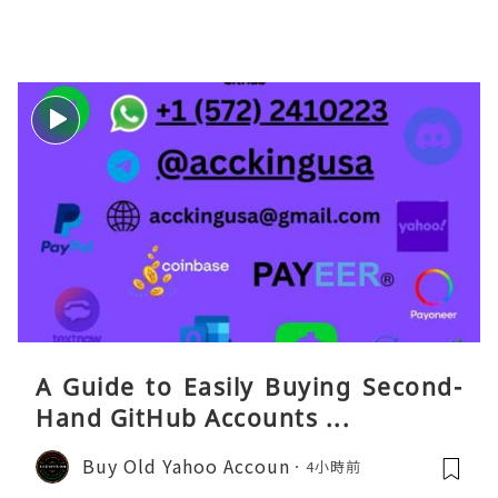
eaGO（明确提供通话短信套餐）。长
A Guide to Easily Buying Second-
Hand GitHub Accounts ...
Buy Old Yahoo Accoun
4小時前