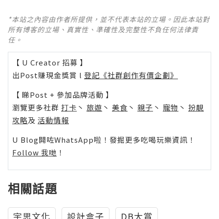
*本站之內容由作者所提供，並不代表本站的立場。因此本站對
所有博客的立場、真實性、準確性及完整性不負任何法律責
任。
【 U Creator 招募 】
出Post賺現金獎賞 l
登記《社群創作有價企劃》
【 睇Post + 參加品牌活動 】
瀏覽更多社群
打卡
丶
旅遊
丶
美食
丶
親子
丶
寵物
丶
扮靚
攻略
及
活動情報
U Blog開咗WhatsApp啦！發掘更多吃喝玩樂資訊！
Follow 我哋
！
相關話題
宇思文化
設計盒子
DB大賞