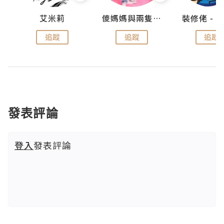
點滴
艾米莉
儍媽媽與兩隻小魔怪之家
追蹤
追蹤
追蹤
發表評論
登入
發表評論