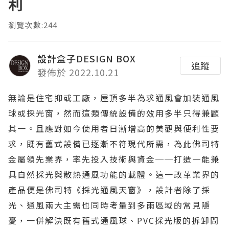
利
瀏覽次數:244
設計盒子DESIGN BOX
追蹤
發佈於 2022.10.21
無論是住宅抑或工廠，屋頂多半為求通風會加裝通風
球或採光窗，然而這類傳統設備的效用多半只得兼顧
其一。且應對如今使用者日漸增高的美觀與便利性要
求，既有舊式設備已逐漸不符現代所需，為此佛司特
金屬領先業界，率先投入技術與資金──打造一能兼
具自然採光與散熱通風功能的載體。這一改革業界的
產品便是佛司特《採光通風天窗》，設計者除了採
光、通風兩大主需也同時考量到多雨區域的常見隱
憂，一併解決既有舊式通風球、PVC採光版的拆卸問