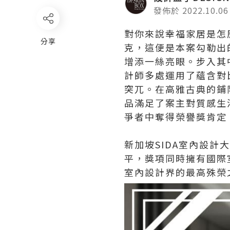
發佈於 2022.10.06
對你來說幸福家居是怎
分享
克，這便是本案勾勒出
增添一絲亮眼。步入其
計師多處運用了蘊含對
突兀。在高雅古典的鋪
品滿足了案主對質感生
爭者中奪得榮譽獎肯定
新加坡SIDA室內設
平，獎項同時擁有國際
室內設計界的最高殊榮