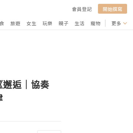
會員登記
開始撰寫
食
旅遊
女生
玩樂
親子
生活
寵物
行山
更多
打卡
《邂逅｜協奏
律