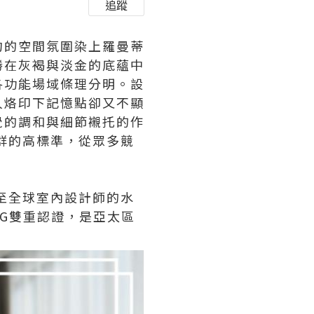
追蹤
約的空間氛圍染上羅曼蒂
勝在灰褐與淡金的底蘊中
各功能場域條理分明。設
人烙印下記憶點卻又不顯
覺的調和與細節襯托的作
群的高標準，從眾多競
至全球室內設計師的水
SG雙重認證，是亞太區