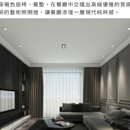
深褐色座椅、餐墊，在餐廳中交織出高級優雅的質
銅的藝術照明燈，讓餐廳添增一層現代純粹感。