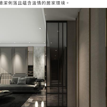
簡潔俐落且蘊含溫情的居家環境。