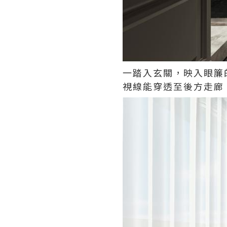
一踏入玄關，映入眼簾
視線能穿透至後方走廊