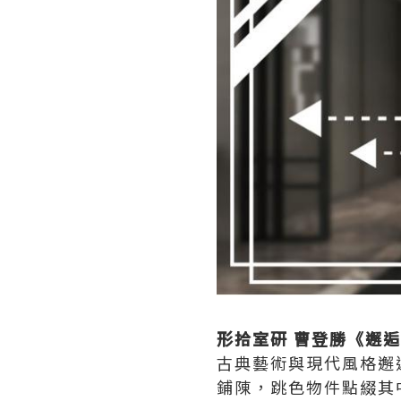
形拾室研 曹登勝《邂
古典藝術與現代風格邂
鋪陳，跳色物件點綴其