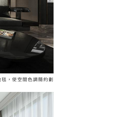
地毯，使空間色調簡約劃