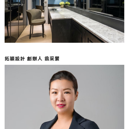
拓穎設計 創辦人 翁采縈