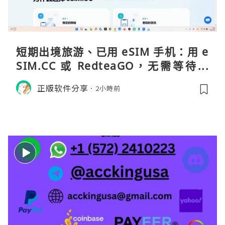
短期出境旅游、已用 eSIM 手机：用 e
SIM.CC 或 RedteaGO，无需等待收
货。需要“当地号码 + 通话短信”（如
正版软件分享
2小時前
打车、外卖、客户联络）：优先 Redt
eaGO（明确提供通话短信套餐）。长