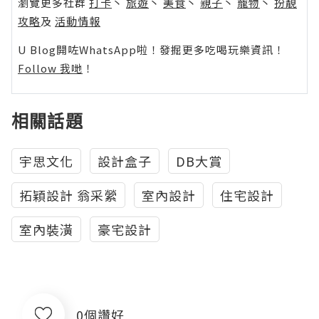
瀏覽更多社群
打卡
丶
旅遊
丶
美食
丶
親子
丶
寵物
丶
扮靚
攻略
及
活動情報
U Blog開咗WhatsApp啦！發掘更多吃喝玩樂資訊！
Follow 我哋
！
相關話題
宇思文化
設計盒子
DB大賞
拓穎設計 翁采縈
室內設計
住宅設計
室內裝潢
豪宅設計
0個讚好