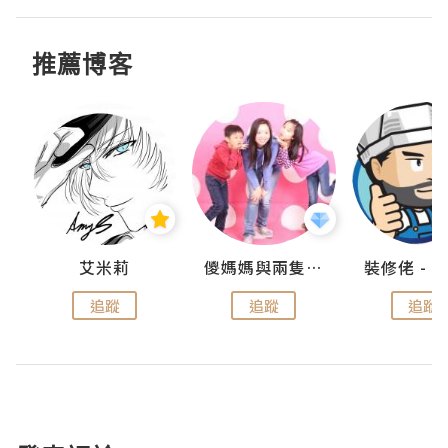
推薦博客
點滴
艾米莉
儍媽媽與兩隻小魔怪之家
追蹤
追蹤
追蹤