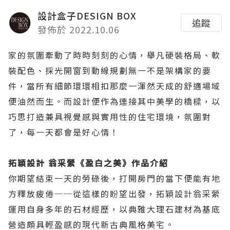
設計盒子DESIGN BOX
追蹤
發佈於 2022.10.06
家的氛圍牽動了時時刻刻的心情，舉凡硬裝格局、軟
裝配色、採光開窗到動線規劃無一不是架構家的要
件，當所有細節環環相扣那麼一渾然天成的舒適場域
便油然而生。而設計便作為連接其中美學的橋樑，以
巧思打造兼具視覺感與實用性的住宅環境，氛圍對
了，每一天都會是好心情！
拓穎設計 翁采縈《盈白之美》作品介紹
你期望結束一天的勞碌後，打開房門的當下便能有地
方釋放疲倦──從這樣的盼望出發，拓穎設計翁采縈
運用自身多年的石材經歷，以典雅大理石建材為基底
營造頗具輕盈感的現代新古典風格美宅。