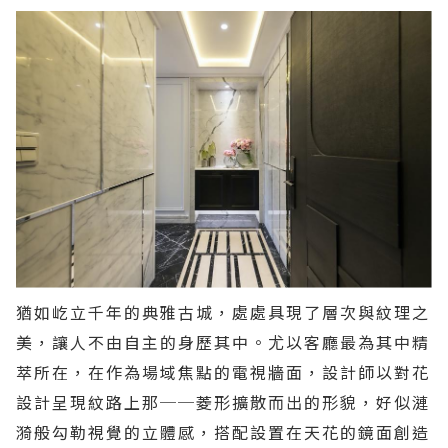
猶如屹立千年的典雅古城，處處具現了層次與紋理之
美，讓人不由自主的身歷其中。尤以客廳最為其中精
萃所在，在作為場域焦點的電視牆面，設計師以對花
設計呈現紋路上那──菱形擴散而出的形貌，好似漣
漪般勾勒視覺的立體感，搭配設置在天花的鏡面創造