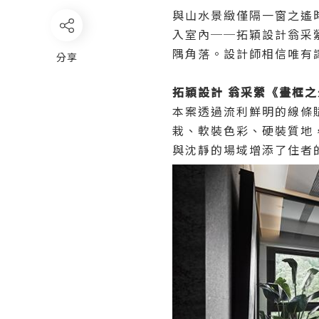
與山水景緻僅隔一窗之遙
入室內──拓穎設計翁采
隅角落。設計師相信唯有
分享
拓穎設計 翁采縈《畫框
本案透過流利鮮明的線條
栽、軟裝色彩、硬裝質地
與沈靜的場域增添了住者