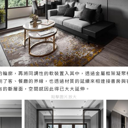
的輪廓，再將同調性的軟裝置入其中，透過金屬框架凝聚
劃了客、餐廳的界線，也透過材質的延續來相連接書房與
有的斷層面，空間感因此得已大大延伸。
點擊圖片放大