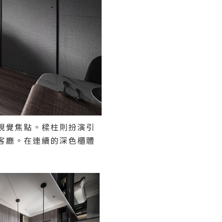
視覺焦點。樑柱則扮演引
客廳。在連續的深色櫃體