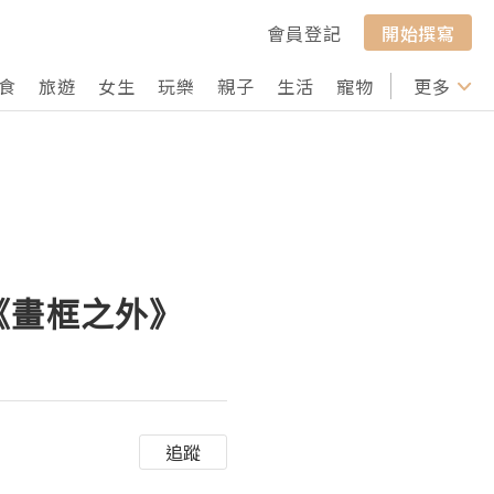
會員登記
開始撰寫
食
旅遊
女生
玩樂
親子
生活
寵物
行山
更多
打卡
《畫框之外》
追蹤