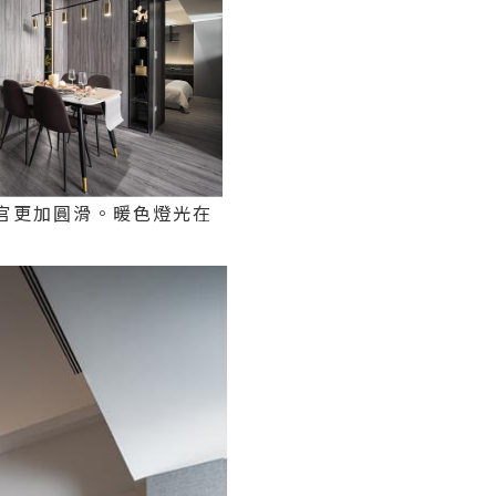
官更加圓滑。暖色燈光在