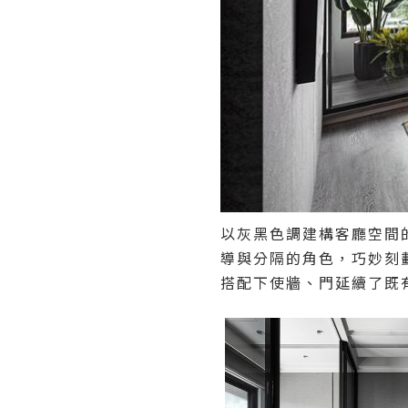
以灰黑色調建構客廳空間
導與分隔的角色，巧妙刻
搭配下使牆、門延續了既