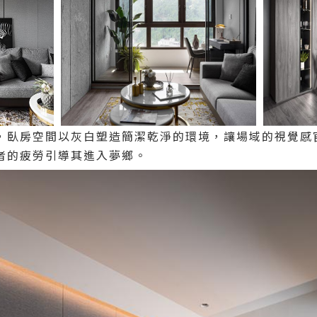
，臥房空間以灰白塑造簡潔乾淨的環境，讓場域的視覺感
者的疲勞引導其進入夢鄉。