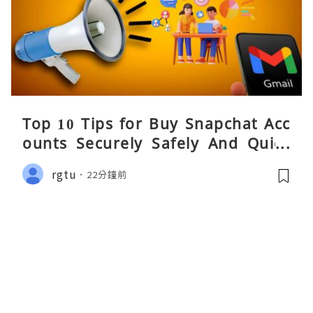
Top 10 Tips for Buy Snapchat Acc
ounts Securely Safely And Quick
y....
rgtu
22分鐘前