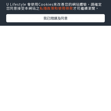
U Lifestyle 會使用Cookies來改善您的網站體驗，請確定
甚麼情況下需要補牙？
您同意接受本網站之
私隱政策和使用條款
才可繼續瀏覽。
我已閱讀及同意
補牙的原理是透過填補材料恢復牙齒的外
觀及功能，常見用於輕、中程度的蛀牙治
療上，牙醫先為患者將蛀牙區域清除乾淨
後，並為牙齒補上綴物填滿，以防止患者
的牙齒組織繼續受破壞，恢復牙齒的外觀
及功能。另外，透過補牙療 亦能修補崩缺
牙，以修復牙齒外觀。
拆解5大常見補牙物料優缺點: 銀
汞合金
銀汞合金是歷史最為悠久的補牙物料，在
臨床應用已超過150年。銀汞合金由銀、