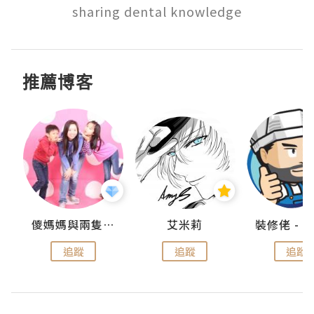
sharing dental knowledge
推薦博客
點滴
儍媽媽與兩隻小魔怪之家
艾米莉
追蹤
追蹤
追蹤