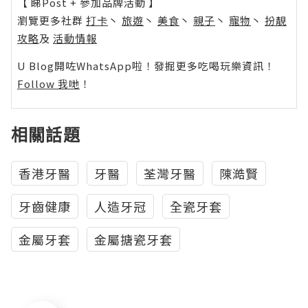
【 睇Post + 參加品牌活動 】
瀏覽更多社群
打卡
丶
旅遊
丶
美食
丶
親子
丶
寵物
丶
扮靚
攻略
及
活動情報
U Blog開咗WhatsApp啦！發掘更多吃喝玩樂資訊！
Follow 我哋
！
相關話題
香港牙醫
牙醫
荃灣牙醫
陳澔賢
牙齒健康
人造牙冠
全瓷牙套
金屬牙套
金屬搪瓷牙套