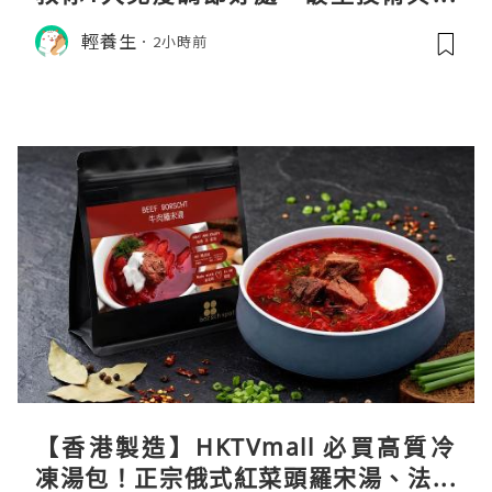
選秘訣
輕養生
2小時前
【香港製造】HKTVmall 必買高質冷
凍湯包！正宗俄式紅菜頭羅宋湯、法式