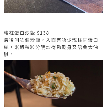
瑤柱蛋白炒飯 $138
最後叫咗個炒飯，入面有唔少瑤柱同蛋白
絲，米飯粒粒分明炒得夠乾身又唔會太油
膩。