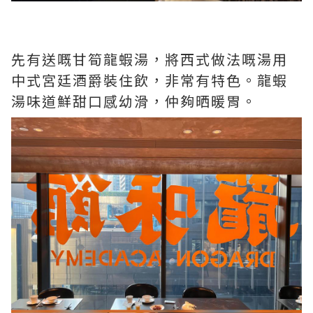
先有送嘅甘筍龍蝦湯，將西式做法嘅湯用
中式宮廷酒爵裝住飲，非常有特色。龍蝦
湯味道鮮甜口感幼滑，仲夠晒暖胃。