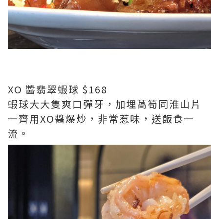
XO 醬翡翠蝦球 $168
蝦球大大隻爽口彈牙，加埋萵筍同淮山片
一齊用XO醬爆炒，非常惹味，送飯食一
流。