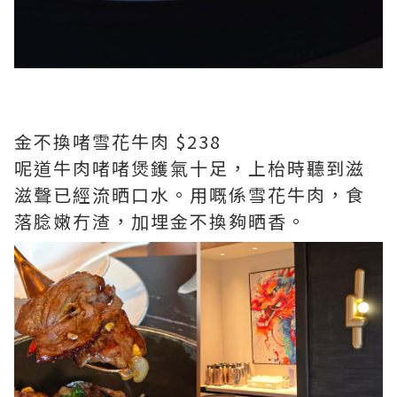
金不換啫雪花牛肉 $238
呢道牛肉啫啫煲鑊氣十足，上枱時聽到滋
滋聲已經流晒口水。用嘅係雪花牛肉，食
落腍嫩冇渣，加埋金不換夠晒香。