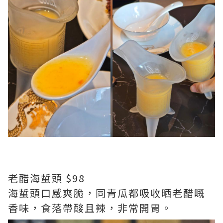
老醋海蜇頭 $98
海蜇頭口感爽脆，同青瓜都吸收晒老醋嘅
香味，食落帶酸且辣，非常開胃。