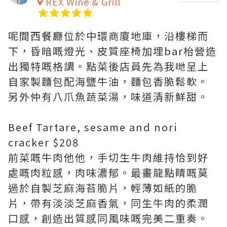
REX Wine & Grill
呢間西餐廳位於中環商廈地庫，沿樓梯而
下，昏暗嘅燈光、皮質座椅加埋bar枱營造
出獨特嘅格調。點菜後店員先為我哋呈上
自家製麵包配海鹽牛油，麵包香脆鬆軟。
另外仲有八爪魚蔬菜湯，味道清新鮮甜。
Beef Tartare, sesame and nori
cracker $208
前菜嘅牛肉他他，手切生牛肉維持恰到好
處嘅肉粒感，肉味濃郁。最畫龍點睛嘅莫
過於自製芝麻海苔脆片，輕薄如紙的脆
片，帶有淡淡芝麻香氣，同生牛肉的柔潤
口感，創造出質感同風味嘅完美二重奏。