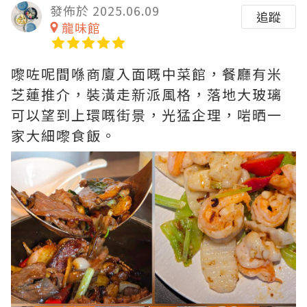
發佈於 2025.06.09
追蹤
龍味館
嚟咗呢間喺商廈入面嘅中菜館，餐廳有米
芝蓮推介，裝潢走新派風格，落地大玻璃
可以望到上環嘅街景，光猛企理，啱晒一
家大細嚟食飯。