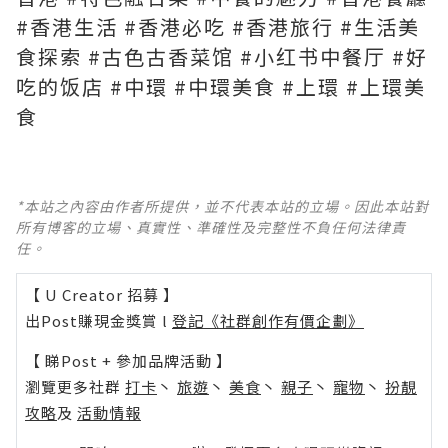
#香港生活 #香港必吃 #香港旅行 #生活美
食探索 #古色古香菜馆 #小红书中餐厅 #好
吃的饭店 #中環 #中環美食 #上環 #上環美
食
*本站之內容由作者所提供，並不代表本站的立場。因此本站對
所有博客的立場、真實性、準確性及完整性不負任何法律責
任。
【 U Creator 招募 】
出Post賺現金獎賞 l
登記《社群創作有價企劃》
【 睇Post + 參加品牌活動 】
瀏覽更多社群
打卡
丶
旅遊
丶
美食
丶
親子
丶
寵物
丶
扮靚
攻略
及
活動情報