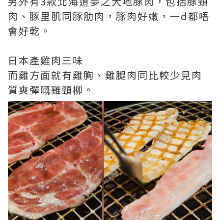
另外有3款北海道夢之大地豚肉，包括豚頸
肉、豚里肌同豚肋肉，豚肉好嫩，一d都唔
會好乾。
日本產雞肉三味
而雞方面就有雞胸、雞腿肉同比較少見肉
質爽彈嘅雞頸柳。