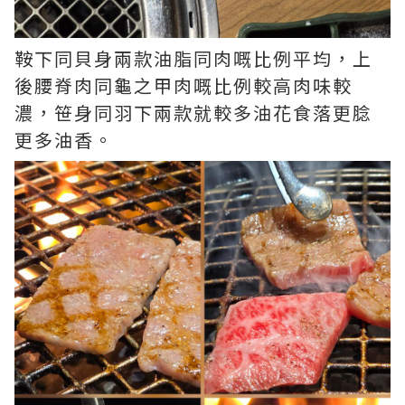
鞍下同貝身兩款油脂同肉嘅比例平均，上
後腰脊肉同龜之甲肉嘅比例較高肉味較
濃，笹身同羽下兩款就較多油花食落更腍
更多油香。