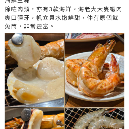
海鮮三味
除咗肉類，亦有3款海鮮。海老大大隻蝦肉
爽口彈牙，帆立貝水嫩鮮甜，仲有原個魷
魚筒，非常豐富。