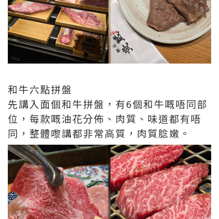
和牛六點拼盤
先講入面個和牛拼盤，有6個和牛嘅唔同部
位，每款嘅油花分佈、肉質、味道都有唔
同，整體嚟講都非常高質，肉質腍嫩。