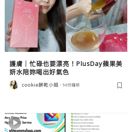
護膚｜忙碌也要漂亮！PlusDay蘋果美
妍水陪妳喝出好氣色
cookie餅乾小姐
50分鐘前