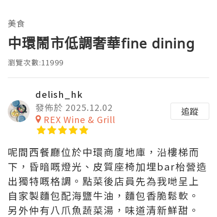
美食
中環鬧市低調奢華fine dining
瀏覽次數:11999
delish_hk
發佈於 2025.12.02
追蹤
REX Wine & Grill
呢間西餐廳位於中環商廈地庫，沿樓梯而
下，昏暗嘅燈光、皮質座椅加埋bar枱營造
出獨特嘅格調。點菜後店員先為我哋呈上
自家製麵包配海鹽牛油，麵包香脆鬆軟。
另外仲有八爪魚蔬菜湯，味道清新鮮甜。