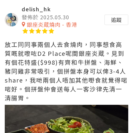
delish_hk
發佈於 2025.05.30
追蹤
銀座炎蔵燒肉 - 香港
放工同同事兩個人去食燒肉，同事想食高
質嘅就嚟咗D2 Place呢間銀座炎蔵。見到
有個花特盛($998)有齊和牛拼盤、海鮮、
豬同雞非常吸引，個拼盤本身可以俾3-4人
share，我哋兩個人唔加其他嘢食就覺得啱
啱好。個拼盤仲會送每人一客沙律先清一
清腸胃。