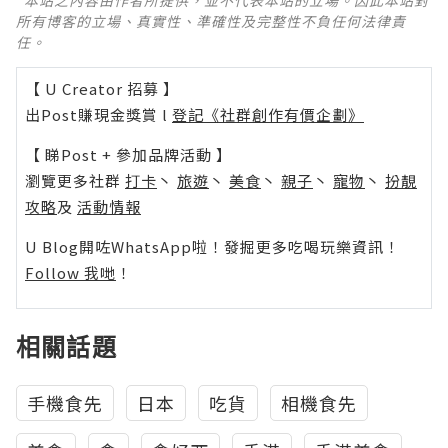
*本站之內容由作者所提供，並不代表本站的立場。因此本站對
所有博客的立場、真實性、準確性及完整性不負任何法律責
任。
【 U Creator 招募 】
出Post賺現金獎賞 l
登記《社群創作有價企劃》
【 睇Post + 參加品牌活動 】
瀏覽更多社群
打卡
丶
旅遊
丶
美食
丶
親子
丶
寵物
丶
扮靚
攻略
及
活動情報
U Blog開咗WhatsApp啦！發掘更多吃喝玩樂資訊！
Follow 我哋
！
相關話題
手機食先
日本
吃貨
相機食先