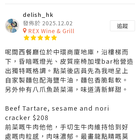
delish_hk
發佈於 2025.12.02
追蹤
REX Wine & Grill
呢間西餐廳位於中環商廈地庫，沿樓梯而
下，昏暗嘅燈光、皮質座椅加埋bar枱營造
出獨特嘅格調。點菜後店員先為我哋呈上
自家製麵包配海鹽牛油，麵包香脆鬆軟。
另外仲有八爪魚蔬菜湯，味道清新鮮甜。
Beef Tartare, sesame and nori
cracker $208
前菜嘅牛肉他他，手切生牛肉維持恰到好
處嘅肉粒感，肉味濃郁。最畫龍點睛嘅莫