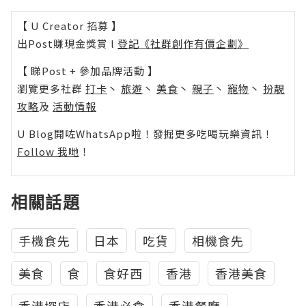
【 U Creator 招募 】
出Post賺現金獎賞 l
登記《社群創作有價企劃》
【 睇Post + 參加品牌活動 】
瀏覽更多社群
打卡
丶
旅遊
丶
美食
丶
親子
丶
寵物
丶
扮靚
攻略
及
活動情報
U Blog開咗WhatsApp啦！發掘更多吃喝玩樂資訊！
Follow 我哋
！
相關話題
手機食先
日本
吃貨
相機食先
美食
食
食好西
香港
香港美食
香港探店
香港必食
香港餐廳