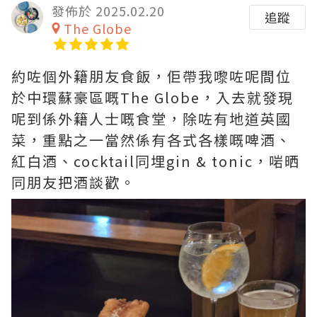
發佈於 2025.02.20
追蹤
The Globe
約咗個外籍朋友食飯，佢帶我嚟咗呢間位
於中環蘇豪區嘅The Globe，入去就發現
呢到係外籍人士嘅食堂，除咗有地道英國
菜，重點之一當然係有各式各樣嘅啤酒、
紅白酒、cocktail同埋gin & tonic，啱晒
同朋友把酒談歡。