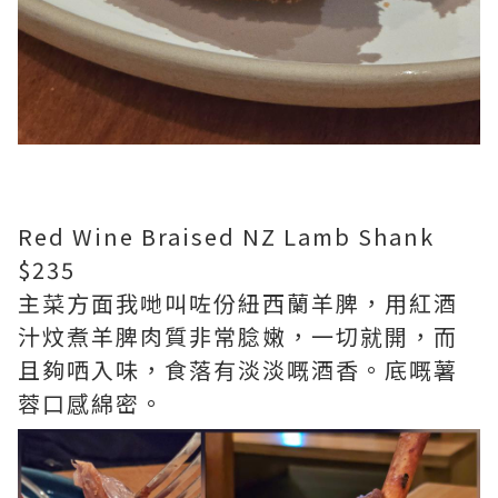
Red Wine Braised NZ Lamb Shank
$235
主菜方面我哋叫咗份紐西蘭羊脾，用紅酒
汁炆煮羊脾肉質非常腍嫩，一切就開，而
且夠哂入味，食落有淡淡嘅酒香。底嘅薯
蓉口感綿密。