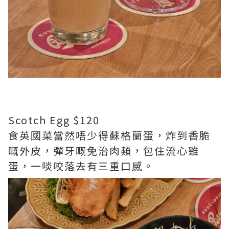
Scotch Egg $120
食英國菜當然唔少得蘇格蘭蛋，炸到香脆
嘅外皮，彈牙嘅免治肉類，包住流心雞
蛋，一啖咬落去有三重口感。