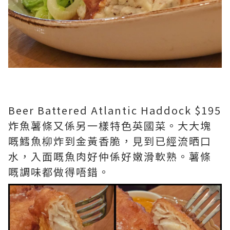
Beer Battered Atlantic Haddock $195
炸魚薯條又係另一樣特色英國菜。大大塊
嘅鱈魚柳炸到金黃香脆，見到已經流晒口
水，入面嘅魚肉好仲係好嫩滑軟熟。薯條
嘅調味都做得唔錯。