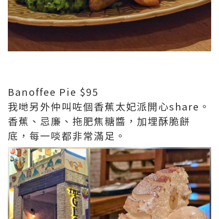
Banoffee Pie $95
我哋另外仲叫咗個香蕉太妃派開心share。
香蕉、忌廉、拖肥焦糖醬，加埋酥脆餅
底，每一啖都非常滿足。