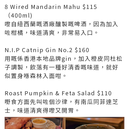
8 Wired Mandarin Mahu $115
（400ml)
嚟自紐西蘭嘅酒廠釀製嘅啤酒，因為加入
咗柑橘，味道清爽，非常易入口。
N.I.P Catnip Gin No.2 $160
用嘅係香港本地品牌gin，加入橙皮同杜松
子調製，飲落有一種好清香嘅味道，就好
似置身喺森林入面咁。
Roast Pumpkin & Feta Salad $110
嘢食方面先叫咗個沙律，有南瓜同菲達芝
士，味道清爽得嚟又開胃。