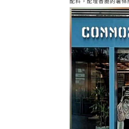
配料，配埋香脆的薯條簡直