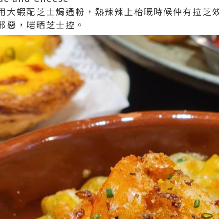
用大蝦配芝士焗通粉，熱辣辣上枱嘅時候仲有拉芝
邪惡，啱晒芝士控。