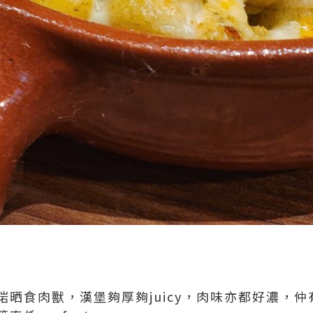
啱晒食肉獸，漢堡夠厚夠juicy，肉味亦都好濃，