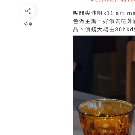
呢間尖沙咀k11 ar
色做主調，好似去咗外
分享
品。價錢大概由80hkd到