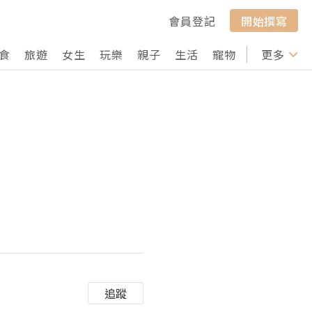
會員登記
開始撰寫
食
旅遊
女生
玩樂
親子
生活
寵物
行山
更多
打卡
追蹤