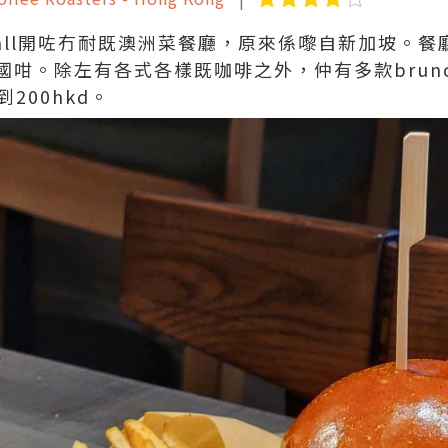
t mall開咗冇耐既澳洲菜餐廳，原來係嚟自新加坡。
國咁。除左有各式各樣既咖啡之外，仲有多款brun
200hkd。