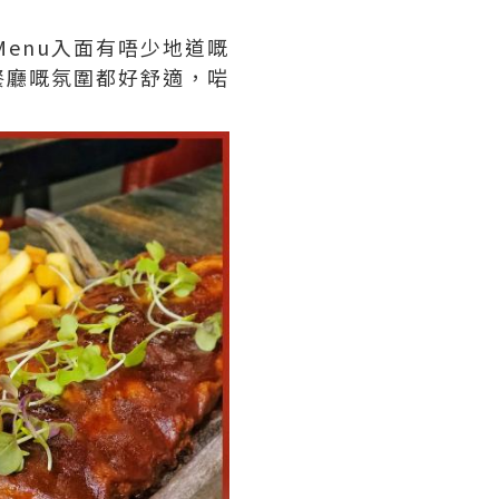
。Menu入面有唔少地道嘅
餐廳嘅氛圍都好舒適，啱