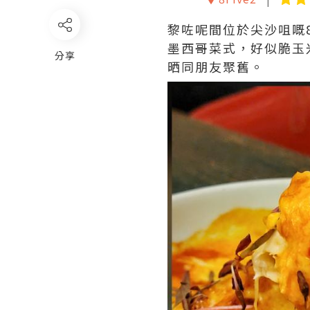
黎咗呢間位於尖沙咀嘅8F
墨西哥菜式，好似脆玉
分享
晒同朋友聚舊。