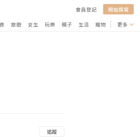
會員登記
開始撰寫
食
旅遊
女生
玩樂
親子
生活
寵物
行山
更多
打卡
追蹤