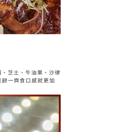
榴、芝士、牛油果、沙律
玉米餅一齊食口感就更加