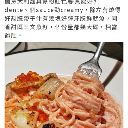
個意大利麵真係粉紅色😂質感好al
dente。個sauce勁creamy，除左有燒得
好靚既帶子仲有幾塊好彈牙既鮮魷魚，同
香甜既三文魚籽，個份量都幾大碟，相當
飽肚。