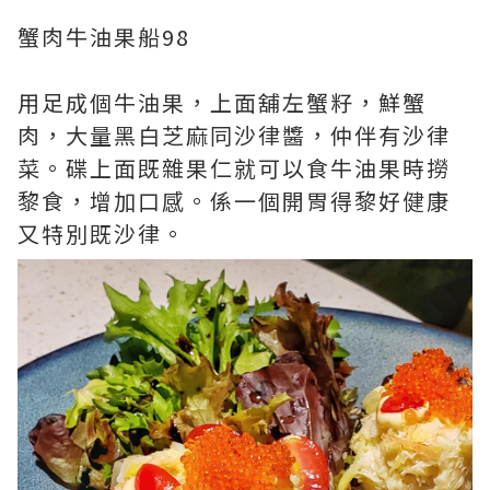
蟹肉牛油果船98
用足成個牛油果，上面舖左蟹籽，鮮蟹
肉，大量黑白芝麻同沙律醬，仲伴有沙律
菜。碟上面既雜果仁就可以食牛油果時撈
黎食，增加口感。係一個開胃得黎好健康
又特別既沙律。