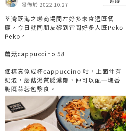
追蹤
發佈於 2022.10.27
荃灣既海之戀商場開左好多未食過既餐
廳，今日就同朋友黎到宜間好多人既Peko
Peko。
蘑菇cappuccino 58
個樣真係成杯cappuccino 咁，上面仲有
奶泡，蘑菇湯質感濃郁，仲可以配一塊香
脆既蒜蓉包黎食。