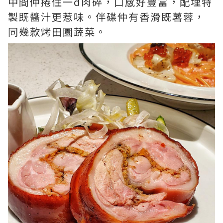
中間仲捲住一d肉碎，口感好豐富，配埋特
製既醬汁更惹味。伴碟仲有香滑既薯蓉，
同幾款烤田園蔬菜。