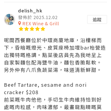
delish_hk
發佈於 2025.12.02
追蹤
REX Wine & Grill
呢間西餐廳位於中環商廈地庫，沿樓梯而
下，昏暗嘅燈光、皮質座椅加埋bar枱營造
出獨特嘅格調。點菜後店員先為我哋呈上
自家製麵包配海鹽牛油，麵包香脆鬆軟。
另外仲有八爪魚蔬菜湯，味道清新鮮甜。
Beef Tartare, sesame and nori
cracker $208
前菜嘅牛肉他他，手切生牛肉維持恰到好
處嘅肉粒感，肉味濃郁。最畫龍點睛嘅莫