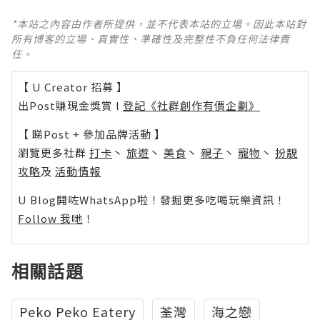
*本站之內容由作者所提供，並不代表本站的立場。因此本站對
所有博客的立場、真實性、準確性及完整性不負任何法律責
任。
【 U Creator 招募 】
出Post賺現金獎賞 l
登記《社群創作有價企劃》
【 睇Post + 參加品牌活動 】
瀏覽更多社群
打卡
丶
旅遊
丶
美食
丶
親子
丶
寵物
丶
扮靚
攻略
及
活動情報
U Blog開咗WhatsApp啦！發掘更多吃喝玩樂資訊！
Follow 我哋
！
相關話題
Peko Peko Eatery
荃灣
海之戀