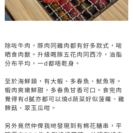
除咗牛肉，豚肉同雞肉都有好多款式，啱
晒食肉獸。升級嘅豚五花肉同西冷，油脂
分布平均，一d都唔乾身。
至於海鮮類，有大蝦、多春魚、魷魚等。
蝦肉爽嫩鮮甜，多春魚甘香可口。食完肉
覺得有d膩亦都可以燒d蔬菜好似菠蘿、雞
髀菇、翠玉瓜咁。
另外竟然仲俾我哋發現到有棉花糖串，平