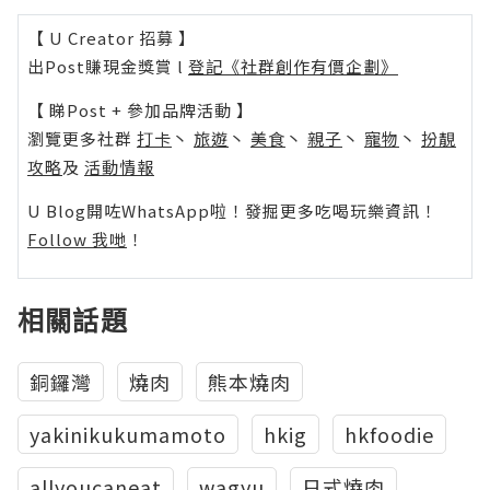
【 U Creator 招募 】
出Post賺現金獎賞 l
登記《社群創作有價企劃》
【 睇Post + 參加品牌活動 】
瀏覽更多社群
打卡
丶
旅遊
丶
美食
丶
親子
丶
寵物
丶
扮靚
攻略
及
活動情報
U Blog開咗WhatsApp啦！發掘更多吃喝玩樂資訊！
Follow 我哋
！
相關話題
銅鑼灣
燒肉
熊本燒肉
yakinikukumamoto
hkig
hkfoodie
allyoucaneat
wagyu
日式燒肉