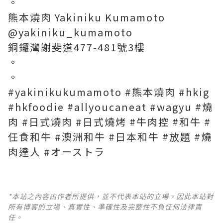
。
熊本燒肉 Yakiniku Kumamoto
@yakiniku_kumamoto
銅鑼灣謝斐道477-481號3樓
。
。
#yakinikukumamoto #熊本燒肉 #hkig
#hkfoodie #allyoucaneat #wagyu #燒
肉 #日式燒肉 #日式燒烤 #牛肉控 #和牛 #
任食和牛 #澳洲和牛 #日本和牛 #放題 #燒
肉達人 #オーストラ
*本站之內容由作者所提供，並不代表本站的立場。因此本站對
所有博客的立場、真實性、準確性及完整性不負任何法律責
任。