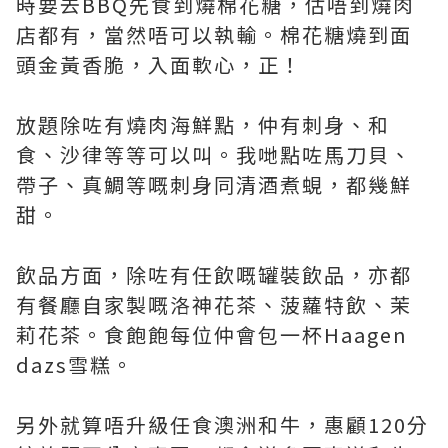
時要去BBQ先食到燒棉花糖，估唔到燒肉
店都有，當然唔可以執輸。棉花糖燒到面
頭金黃香脆，入面軟心，正！
放題除咗有燒肉海鮮點，仲有刺身、和
食、沙律等等可以叫。我哋點咗馬刀貝、
帶子、真鯛等嘅刺身同清酒煮蜆，都幾鮮
甜。
飲品方面，除咗有任飲嘅罐裝飲品，亦都
有餐廳自家製嘅洛神花茶、菠蘿特飲、茉
莉花茶。食飽飽每位仲會包一杯Haagen
dazs雪糕。
另外就算唔升級任食澳洲和牛，惠顧120分