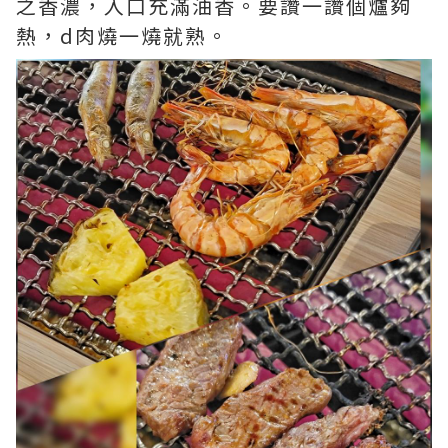
之香濃，入口充滿油香。要讚一讚個爐夠
熱，d肉燒一燒就熟。