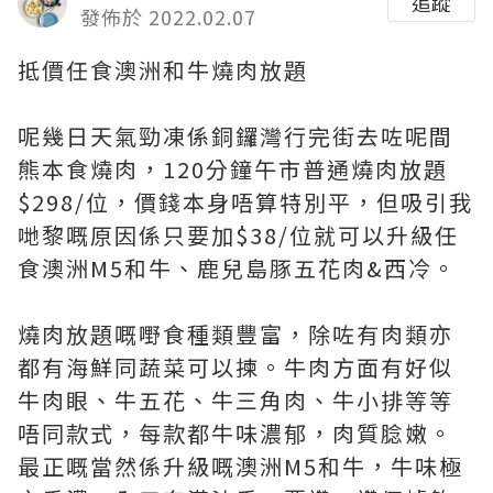
追蹤
發佈於 2022.02.07
抵價任食澳洲和牛燒肉放題
呢幾日天氣勁凍係銅鑼灣行完街去咗呢間
熊本食燒肉，120分鐘午市普通燒肉放題
$298/位，價錢本身唔算特別平，但吸引我
哋黎嘅原因係只要加$38/位就可以升級任
食澳洲M5和牛、鹿兒島豚五花肉&西冷。
燒肉放題嘅嘢食種類豐富，除咗有肉類亦
都有海鮮同蔬菜可以揀。牛肉方面有好似
牛肉眼、牛五花、牛三角肉、牛小排等等
唔同款式，每款都牛味濃郁，肉質腍嫩。
最正嘅當然係升級嘅澳洲M5和牛，牛味極