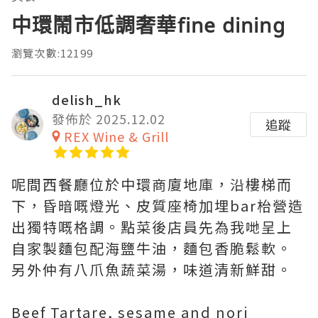
中環鬧市低調奢華fine dining
瀏覽次數:12199
delish_hk
發佈於 2025.12.02
追蹤
REX Wine & Grill
呢間西餐廳位於中環商廈地庫，沿樓梯而
下，昏暗嘅燈光、皮質座椅加埋bar枱營造
出獨特嘅格調。點菜後店員先為我哋呈上
自家製麵包配海鹽牛油，麵包香脆鬆軟。
另外仲有八爪魚蔬菜湯，味道清新鮮甜。
Beef Tartare, sesame and nori