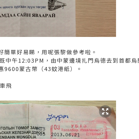
好簡單好易睇，用呢張黎做參考啦。
7日既中午12:03PM，由中蒙邊境扎門烏德去到首都
9600蒙古幣（43蚊港紙）。
火車飛