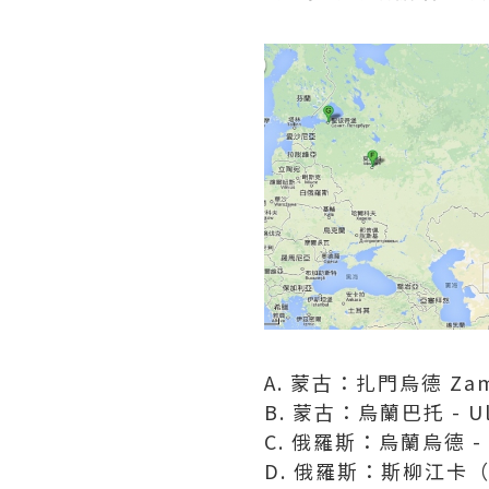
A. 蒙古：扎門烏德 Zamyn
B. 蒙古：烏蘭巴托 - Ula
C. 俄羅斯：烏蘭烏德 - Ul
D. 俄羅斯：斯柳江卡（貝加爾