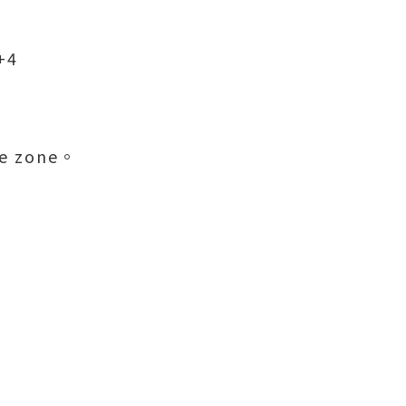
+4
 zone。