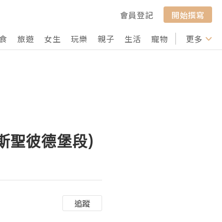
會員登記
開始撰寫
食
旅遊
女生
玩樂
親子
生活
寵物
行山
更多
打卡
斯聖彼德堡段)
追蹤