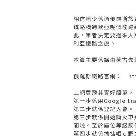
相信唔少係過俄羅斯旅
鐵路橫跨歐亞呢個陸路
此，筆者決定要過來人
利亞鐵路之旅。
本篇主要係講由蒙古去
俄羅斯鐵路官網： http:
上網買飛其實好簡單。
第一步係用Google 
第二步就係登記入會。
第三步就係開始簡火車
間啦。至於座位等級既
第四步就係搞掂哂ｄ野