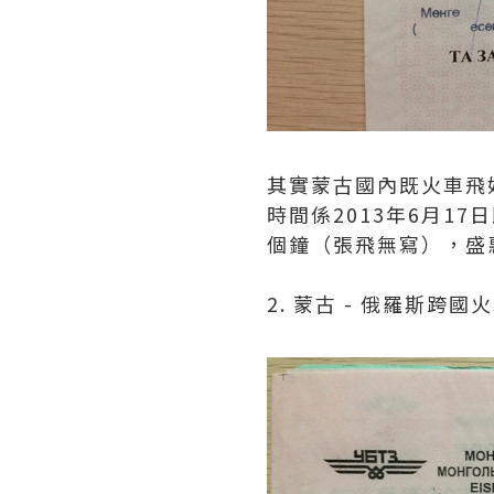
其實蒙古國內既火車飛
時間係2013年6月1
個鐘（張飛無寫），盛惠
2. 蒙古 - 俄羅斯跨國