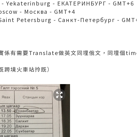
ekaterinburg - ЕКАТЕРИНБУРГ - GMT+6
cow - Москва - GMT+4
nt Petersburg - Санкт-Петербург - GMT
有需要Translate做英文同埋俄文，同埋個time
既跨境火車站拎既）