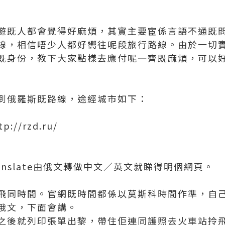
遊既人都會覺得好麻煩，其實主要宦係言語不通既
線，相信唔少人都好嚮往呢段旅行路線。由於一切
既身份，教下大家點樣去應付呢一齊既麻煩，可以
到俄羅斯既路線，途經城市如下：
//rzd.ru/
translate由俄文轉做中文／英文就睇得明個網頁。
飛同時間。官網既時間都係以莫斯科時間作準，自
俄文，下面會講。
之後就列印張單出黎，帶住佢連同護照去火車站拎