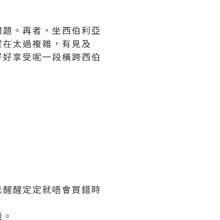
問題。再者，坐西伯利亞
實在太過複雜，有見及
好好享受呢一段橫跨西伯
己醒醒定定就唔會買錯時
飛。