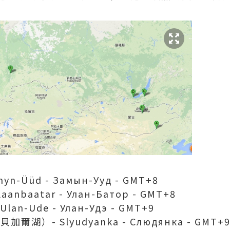
-Üüd - Замын-Ууд - GMT+8
anbaatar - Улан-Батор - GMT+8
an-Ude - Улан-Удэ - GMT+9
湖）- Slyudyanka - Слюдянка - GMT+