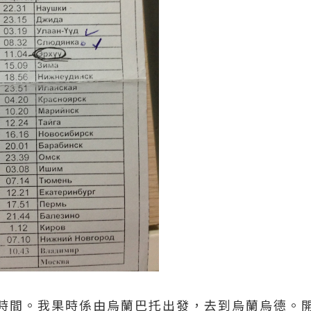
時間。我果時係由烏蘭巴托出發，去到烏蘭烏德。