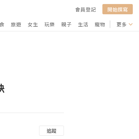
會員登記
開始撰寫
食
旅遊
女生
玩樂
親子
生活
寵物
行山
更多
打卡
訣
追蹤