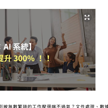
到被無數繁瑣的工作壓得喘不過氣？文件處理、數