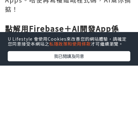
掂！
點解用Firebase＋AI開發App係
2025年大勢？
U Lifestyle 會使用Cookies來改善您的網站體驗，請確定
您同意接受本網站之
私隱政策和使用條款
才可繼續瀏覽。
我已閱讀及同意
AI同Firebase嘅結合喺2025年成為開發界
嘅大趨勢，原因有以下幾點：
AI技術嘅進步：
2025年，AI工具（例如Google嘅
Gemini
模型）已經可以幫開發者
自動生成程式
碼、Debug，甚至設計UI，連新手都可以