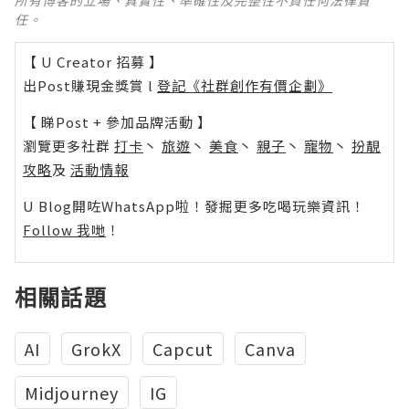
所有博客的立場、真實性、準確性及完整性不負任何法律責
任。
【 U Creator 招募 】
出Post賺現金獎賞 l
登記《社群創作有價企劃》
【 睇Post + 參加品牌活動 】
瀏覽更多社群
打卡
丶
旅遊
丶
美食
丶
親子
丶
寵物
丶
扮靚
攻略
及
活動情報
U Blog開咗WhatsApp啦！發掘更多吃喝玩樂資訊！
Follow 我哋
！
相關話題
AI
GrokX
Capcut
Canva
Midjourney
IG