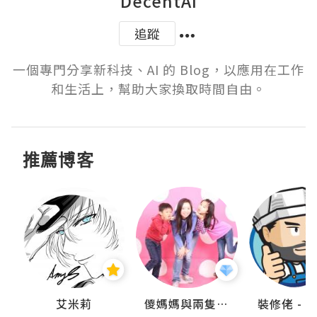
DecentAI
追蹤
一個專門分享新科技、AI 的 Blog，以應用在工作
和生活上，幫助大家換取時間自由。
推薦博客
點滴
艾米莉
儍媽媽與兩隻小魔怪之家