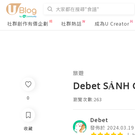
社群創作有價企劃
社群熱話
成為U Creator
旅遊
Debet SẢNH 
0
瀏覽次數:263
Debet
發佈於 2024.03.19
收藏