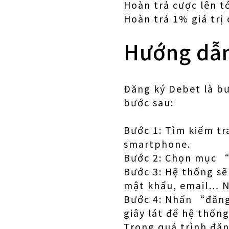
Hoàn trả cược lên tớ
Hoàn trả 1% giá trị 
Hướng dẫn
Đăng ký Debet là bư
bước sau:
Bước 1: Tìm kiếm tr
smartphone.
Bước 2: Chọn mục “
Bước 3: Hệ thống sẽ
mật khẩu, email… Ng
Bước 4: Nhấn “đăng 
giây lát để hệ thốn
Trong quá trình đăn