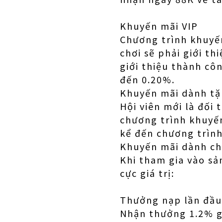
Khuyến mãi VIP
Chương trình khuyến
chơi sẽ phải giới t
giới thiệu thành cô
đến 0.20%.
Khuyến mãi dành tặ
Hội viên mới là đối
chương trình khuyế
kể đến chương trình
Khuyến mãi dành c
Khi tham gia vào s
cực giá trị:
Thưởng nạp lần đầu 2
Nhận thưởng 1.2% gi