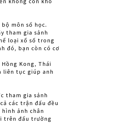
yến không còn khó
 bộ môn số học.
ãy tham gia sảnh
hể loại xổ số trong
h đó, bạn còn có cơ
ố Hồng Kong, Thái
a liên tục giúp anh
ợc tham gia sảnh
 cả các trận đấu đều
g hình ảnh chân
i trên đấu trường