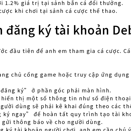
i 1.2% giá trị tại sảnh bắn cá đổi thưởng.
cược khi chơi tại sảnh cá cược thể thao.
 đăng ký tài khoản De
ớc đầu tiên để anh em tham gia cá cược. C
ang chủ cổng game hoặc truy cập ứng dụng 
đăng ký” ở phần góc phải màn hình.
 hiển thị một số thông tin như số điện thoạ
ười dùng sẽ phải kê khai đúng theo các thô
ký ngay” để hoàn tất quy trình tạo tài kh
g gửi thông báo về cho người dùng.
g ký tài khoản người chơi, anh em cần chú ý